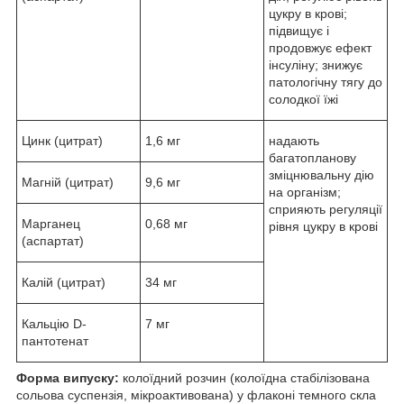
цукру в крові;
підвищує і
продовжує ефект
інсуліну; знижує
патологічну тягу до
солодкої їжі
Цинк (цитрат)
1,6 мг
надають
багатопланову
зміцнювальну дію
Магній (цитрат)
9,6 мг
на організм;
сприяють регуляції
Марганец
0,68 мг
рівня цукру в крові
(аспартат)
Калій (цитрат)
34 мг
Кальцію D-
7 мг
пантотенат
Форма випуску:
колоїдний розчин (колоїдна стабілізована
сольова суспензія, мікроактивована) у флаконі темного скла