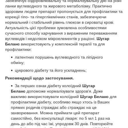
Забезпечує оздоровлювальну та нормалізувальну дію на різні
ланки вуглеводного та жирового метаболізму. Практично
здоровим людям препарат пропонується для профілактики та
корекції гіпо- та гіперглікемічних станів, забезпечуючи
нормальний і стабільний рівень глюкози в сироватці крові.
Актуальність цієї проблеми зумовлена особливостями
сучасного способу харчування з вираженим переважанням
вуглеводів і недоліком мікроелементів у раціоні.
Шугар
Беланс
використовують у комплексній терапії та для
профілактики:
латентних порушень вуглеводного та ліпідного
обміну;
цукрового діабету та його ускладнень;
Рекомендації щодо застосування.
За перших ознак діабету колоїдний
Шугар
Беланс
допоможе нормалізувати здоров'я. Дуже
важливо використовувати колоїдний
Шугар Беланс
для
профілактики діабету, особливо якщо хтось із Ваших
прямих родичів страждає або страждає на це
захворювання. Можна приймати цей препарат
самостійно, без консультації лікаря: по 5 мл 1 раз на
день до або під час їжі, упродовж 30 днів. Повторюйте