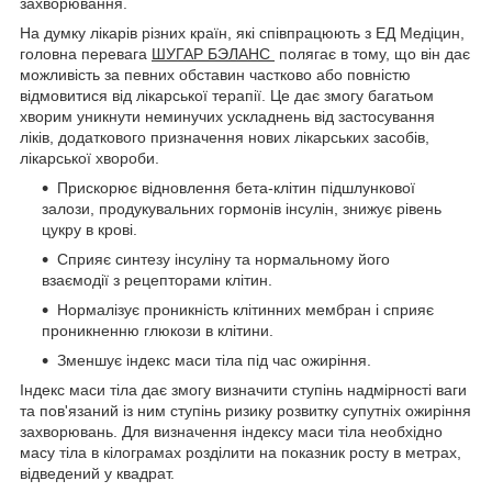
захворювання.
На думку лікарів різних країн, які співпрацюють з ЕД Медіцин,
головна перевага
ШУГАР БЭЛАНС
полягає в тому, що він дає
можливість за певних обставин частково або повністю
відмовитися від лікарської терапії. Це дає змогу багатьом
хворим уникнути неминучих ускладнень від застосування
ліків, додаткового призначення нових лікарських засобів,
лікарської хвороби.
Прискорює відновлення бета-клітин підшлункової
залози, продукувальних гормонів інсулін, знижує рівень
цукру в крові.
Сприяє синтезу інсуліну та нормальному його
взаємодії з рецепторами клітин.
Нормалізує проникність клітинних мембран і сприяє
проникненню глюкози в клітини.
Зменшує індекс маси тіла під час ожиріння.
Індекс маси тіла дає змогу визначити ступінь надмірності ваги
та пов'язаний із ним ступінь ризику розвитку супутніх ожиріння
захворювань. Для визначення індексу маси тіла необхідно
масу тіла в кілограмах розділити на показник росту в метрах,
відведений у квадрат.