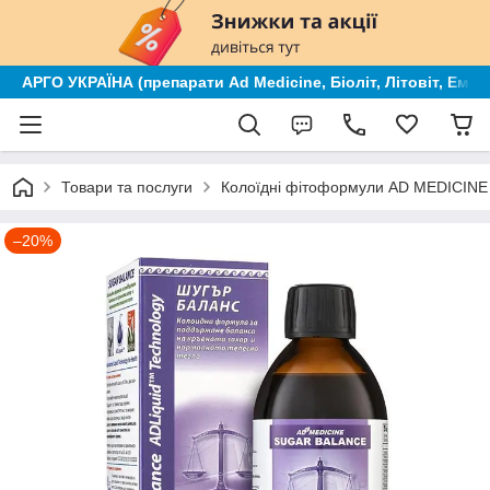
АРГО УКРАЇНА (препарати Ad Medicine, Біоліт, Літовіт, Ем к
Товари та послуги
Колоїдні фітоформули AD MEDICINE (
–20%