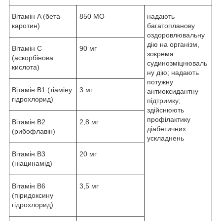
Вітамін A (бета-
850 МО
надають
каротин)
багатопланову
оздоровлювальну
дію на організм,
Вітамін C
90 мг
зокрема
(аскорбінова
судинозміцнюваль
кислота)
ну дію; надають
потужну
Вітамін B1 (тіаміну
3 мг
антиоксидантну
гідрохлорид)
підтримку;
здійснюють
профілактику
Вітамін B2
2,8 мг
діабетичних
(рибофлавін)
ускладнень
Вітамін B3
20 мг
(ніацинамід)
Вітамін B6
3,5 мг
(піридоксину
гідрохлорид)