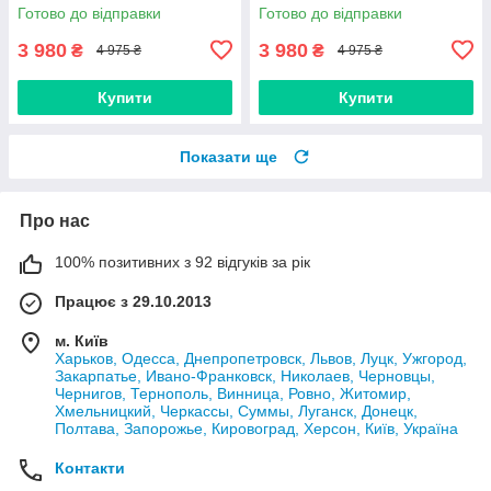
та дітей, імунітет, віруси,
заспокійливе, безсоння,
Готово до відправки
Готово до відправки
розумове навантаження)
стрес, неврози, дистонія,
мігрень)
3 980
3 980
₴
₴
4 975 ₴
4 975 ₴
Купити
Купити
Показати ще
Про нас
100% позитивних з 92 відгуків за рік
Працює з 29.10.2013
м. Київ
Харьков, Одесса, Днепропетровск, Львов, Луцк, Ужгород,
Закарпатье, Ивано-Франковск, Николаев, Черновцы,
Чернигов, Тернополь, Винница, Ровно, Житомир,
Хмельницкий, Черкассы, Суммы, Луганск, Донецк,
Полтава, Запорожье, Кировоград, Херсон, Київ, Україна
Контакти