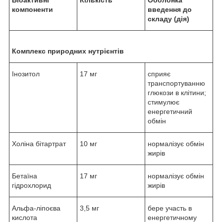
Біоактивні
Кількість
Оболонка
компоненти
введення до
складу (дія)
Комплекс природних нутрієнтів
Інозитол
17 мг
сприяє
транспортуванню
глюкози в клітини;
стимулює
енергетичний
обмін
Холіна бітартрат
10 мг
нормалізує обмін
жирів
Бетаїна
17 мг
нормалізує обмін
гідрохлорид
жирів
Альфа-ліпоєва
3,5 мг
бере участь в
кислота
енергетичному