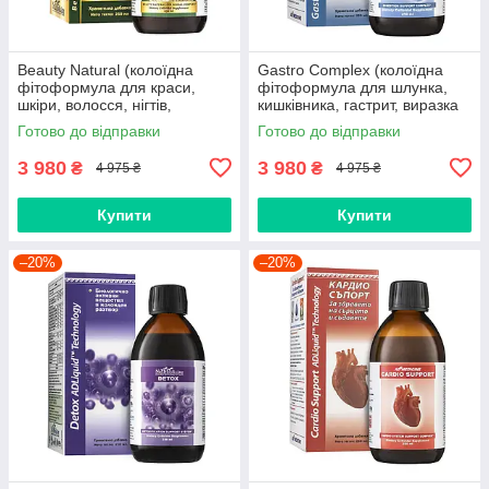
Beauty Natural (колоїдна
Gastro Complex (колоїдна
фітоформула для краси,
фітоформула для шлунка,
шкіри, волосся, нігтів,
кишківника, гастрит, виразка
здоров'я, для жінок, зморшки,
шлунку, гастродуоденіт,
Готово до відправки
Готово до відправки
пігментація, омолодження)
закреп, атрофічний гастрит)
3 980
3 980
₴
₴
4 975 ₴
4 975 ₴
Купити
Купити
–20%
–20%