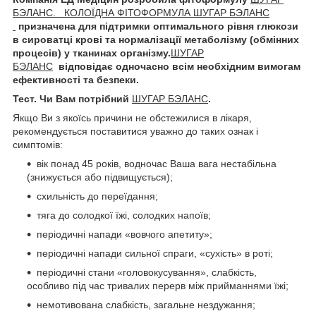
БЭЛАНС.
КОЛОЇДНА ФІТОФОРМУЛА
ШУГАР БЭЛАНС
призначена для підтримки оптимального рівня глюкози
в сироватці крові та нормалізації метаболізму (обмінних
процесів) у тканинах організму.
ШУГАР
БЭЛАНС
відповідає одночасно всім необхідним вимогам
ефективності та безпеки.
Тест. Чи Вам потрібний
ШУГАР БЭЛАНС
.
Якщо Ви з якоїсь причини не обстежилися в лікаря,
рекомендується поставитися уважно до таких ознак і
симптомів:
вік понад 45 років, водночас Ваша вага нестабільна
(знижується або підвищується);
схильність до переїдання;
тяга до солодкої їжі, солодких напоїв;
періодичні напади «вовчого апетиту»;
періодичні напади сильної спраги, «сухість» в роті;
періодичні стани «головокусування», слабкість,
особливо під час тривалих перерв між прийманнями їжі;
немотивована слабкість, загальне нездужання;