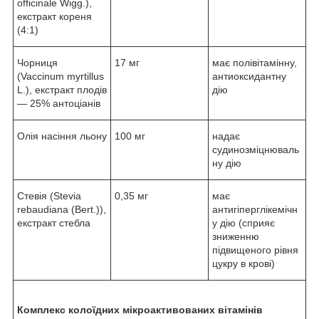
officinale Wigg.),
екстракт кореня
(4:1)
Чорниця
17 мг
має полівітамінну,
(Vaccinum myrtillus
антиоксидантну
L.), екстракт плодів
дію
— 25% антоціанів
Олія насіння льону
100 мг
надає
судинозміцнюваль
ну дію
Стевія (Stevia
0,35 мг
має
rebaudiana (Bert.)),
антигіперглікемічн
екстракт стебла
у дію (сприяє
зниженню
підвищеного рівня
цукру в крові)
Комплекс колоїдних мікроактивованих вітамінів