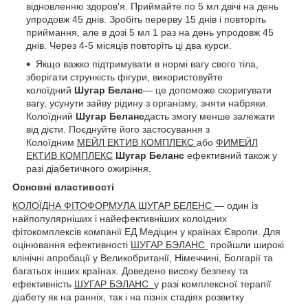
відновленню здоров'я. Приймайте по 5 мл двічі на день
упродовж 45 днів. Зробіть перерву 15 днів і повторіть
приймання, але в дозі 5 мл 1 раз на день упродовж 45
днів. Через 4-5 місяців повторіть ці два курси.
Якщо важко підтримувати в нормі вагу свого тіла,
зберігати стрункість фігури, використовуйте
колоїдний
Шугар Беланс
— це допоможе скоригувати
вагу, усунути зайву рідину з організму, зняти набряки.
Колоїдний
Шугар Беланс
дасть змогу менше залежати
від дієти. Поєднуйте його застосування з
Колоїдним
МЕЙЛ ЕКТИВ КОМПЛЕКС
або
ФИМЕЙЛ
ЕКТИВ КОМПЛЕКС
Шугар Беланс
ефективний також у
разі діабетичного ожиріння.
Основні властивості
КОЛОЇДНА ФІТОФОРМУЛА ШУГАР БЕЛЕНС
— один із
найпопулярніших і найефективніших колоїдних
фітокомплексів компанії ЕД Медіцин у країнах Європи. Для
оцінювання ефективності
ШУГАР БЭЛАНС
пройшли широкі
клінічні апробації у Великобританії, Німеччині, Болгарії та
багатьох інших країнах. Доведено високу безпеку та
ефективність
ШУГАР БЭЛАНС
у разі комплексної терапії
діабету як на ранніх, так і на пізніх стадіях розвитку