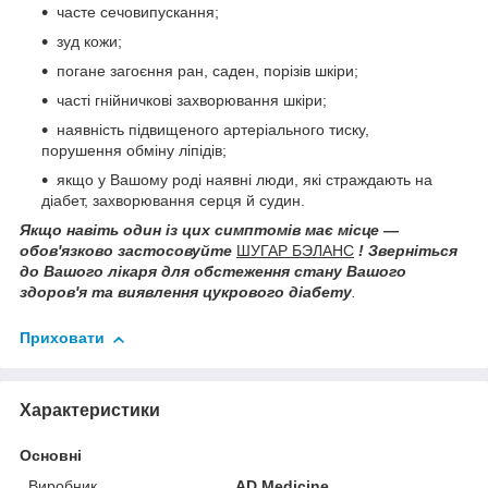
часте сечовипускання;
зуд кожи;
погане загоєння ран, саден, порізів шкіри;
часті гнійничкові захворювання шкіри;
наявність підвищеного артеріального тиску,
порушення обміну ліпідів;
якщо у Вашому роді наявні люди, які страждають на
діабет, захворювання серця й судин.
Якщо навіть один із цих симптомів має місце —
обов'язково застосовуйте
ШУГАР БЭЛАНС
!
Зверніться
до Вашого лікаря для обстеження стану Вашого
здоров'я та виявлення цукрового діабету
.
Приховати
Характеристики
Основні
Виробник
AD Medicine