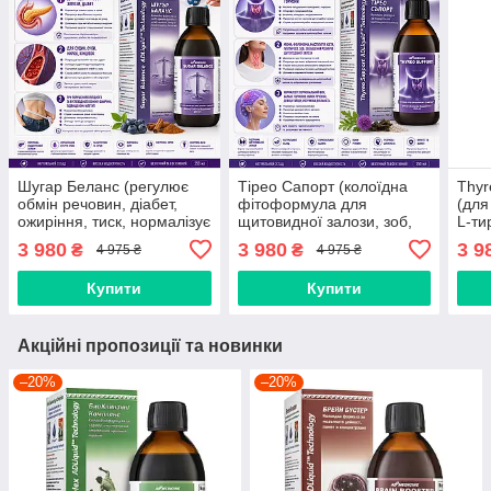
Шугар Беланс (регулює
Тірео Сапорт (колоїдна
Thyr
обмін речовин, діабет,
фітоформула для
(для
ожиріння, тиск, нормалізує
щитовидної залози, зоб,
L-ти
цукор, для підшлункової
міома, мастопатія,
зоб,
3 980
3 980
3 9
₴
₴
4 975 ₴
4 975 ₴
залози, судин, нирок,
гіпотиреоз, кіста,
гіпо
кінцівок)
ожиріння, йод, віруси)
Купити
Купити
Акційні пропозиції та новинки
–20%
–20%