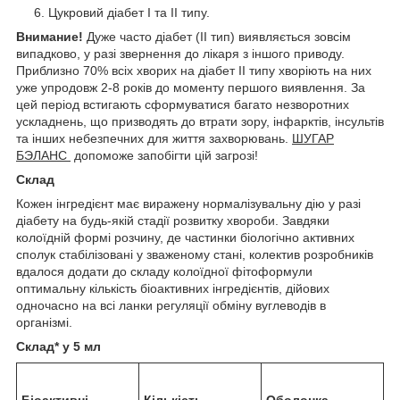
Цукровий діабет I та II типу.
Внимание!
Дуже часто діабет (II тип) виявляється зовсім
випадково, у разі звернення до лікаря з іншого приводу.
Приблизно 70% всіх хворих на діабет II типу хворіють на них
уже упродовж 2-8 років до моменту першого виявлення. За
цей період встигають сформуватися багато незворотних
ускладнень, що призводять до втрати зору, інфарктів, інсультів
та інших небезпечних для життя захворювань.
ШУГАР
БЭЛАНС
допоможе запобігти цій загрозі!
Склад
Кожен інгредієнт має виражену нормалізувальну дію у разі
діабету на будь-якій стадії розвитку хвороби. Завдяки
колоїдній формі розчину, де частинки біологічно активних
сполук стабілізовані у зваженому стані, колектив розробників
вдалося додати до складу колоїдної фітоформули
оптимальну кількість біоактивних інгредієнтів, дійових
одночасно на всі ланки регуляції обміну вуглеводів в
організмі.
Склад* у 5 мл