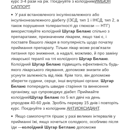
курс 3-4 рази на рік. Поєднуйте з колоїдним
ИМЬЮН
САППОРТ
.
У разі встановленого інсулінозалежного або
інсулінонезалежного діабету (ІЗСД, тип 1 і ІНСД, тип 2, а
також порушення толерантності до глюкози — НТГ)
використовуйте колоїдний
Шугар Беланс
спільно з
препаратами, призначеним лікарем, якщо такі є, і
поставте Вашого лікаря в популярність щодо початку
приймання препарату. Тільки лікар може розв'язати
питання про зниження, а надалі, можливо, й про заміну
лікарської терапії на тлі колоїдного
Шугар Беланс
.
Колоїдний
Шугар Беланс
підвищить ефективність будь-
якого лікарського лікування, допоможе знизити або
усунути залежність від ліків. Крім того, він допоможе
зберегти судини, серце, інші внутрішні органи.
Шугар
Беланс
попередить швидке старіння та винесення
організму, що супроводжує діабет. Приймайте
колоїдний
Шугар Беланс
по 5 мл двічі на день
упродовж 40-60 днів. Зробіть перерву 15 днів і повторіть
курс. Поєднуйте з колоїдним
АНТИОКСИДАНТ
.
Якщо самопочуття гіршає у разі великих інтервалів у
прийманні їжі, якщо хочеться солодкого, особливо після
їди —
колоїдний Шугар Бетланс
допоможе