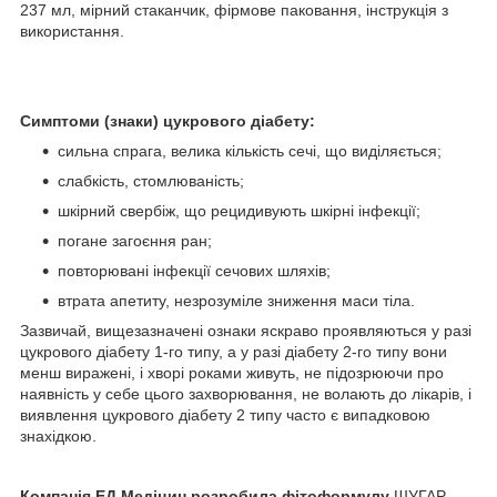
237 мл, мірний стаканчик, фірмове паковання, інструкція з
використання.
Симптоми (знаки) цукрового діабету:
сильна спрага, велика кількість сечі, що виділяється;
слабкість, стомлюваність;
шкірний свербіж, що рецидивують шкірні інфекції;
погане загоєння ран;
повторювані інфекції сечових шляхів;
втрата апетиту, незрозуміле зниження маси тіла.
Зазвичай, вищезазначені ознаки яскраво проявляються у разі
цукрового діабету 1-го типу, а у разі діабету 2-го типу вони
менш виражені, і хворі роками живуть, не підозрюючи про
наявність у себе цього захворювання, не волають до лікарів, і
виявлення цукрового діабету 2 типу часто є випадковою
знахідкою.
Компанія ЕД Медіцин розробила фітоформулу
ШУГАР