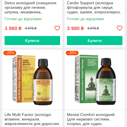
Detox колоїдний (очищення
Cardio Support (колоїдна
організму для печінки,
фітоформула для серця,
шлунка, кишківника,
судин, ішемія, атеросклероз,
дисбактеріоз, холецистит,
тиск, гіпертонія, інфаркт,
Готово до відправки
Готово до відправки
панкреатит, закрепи, алергія)
аритмія, тромби)
3 980
3 980
₴
₴
4 975 ₴
4 975 ₴
Купити
Купити
–20%
–20%
Life Multi Factor (колоїдні
Mental Comfort колоїдний
вітаміни, мінерали,
(для нервової системи,
мікроелементи для дорослих
псоріаз, для судин,