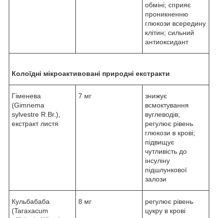
обміні; сприяє
проникненню
глюкози всередину
клітин; сильний
антиоксидант
Колоїдні мікроактивовані природні екстракти
Гіменева
7 мг
знижує
(Gimnema
всмоктування
sylvestre R.Br.),
вуглеводів;
екстракт листя
регулює рівень
глюкози в крові;
підвищує
чутливість до
інсуліну
підшлункової
залози
Кульбабаба
8 мг
регулює рівень
(Taraxacum
цукру в крові