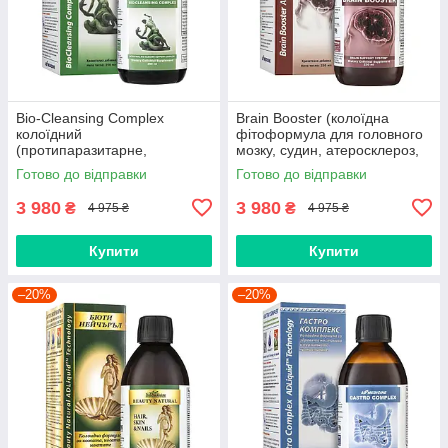
Bio-Cleansing Complex
Brain Booster (колоїдна
колоїдний
фітоформула для головного
(протипаразитарне,
мозку, судин, атеросклероз,
аскариди, вістря, лямблії,
тиск, інсульт, головний біль,
Готово до відправки
Готово до відправки
описторхоз, хламідіоз)
пам'ять, вітаміни)
3 980
3 980
₴
₴
4 975 ₴
4 975 ₴
Купити
Купити
–20%
–20%