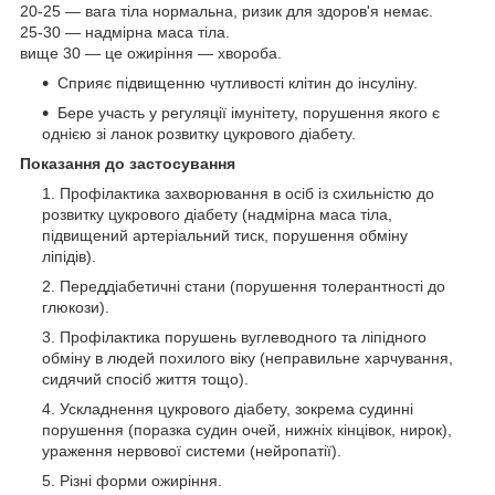
20-25 — вага тіла нормальна, ризик для здоров'я немає.
25-30 — надмірна маса тіла.
вище 30 — це ожиріння — хвороба.
Сприяє підвищенню чутливості клітин до інсуліну.
Бере участь у регуляції імунітету, порушення якого є
однією зі ланок розвитку цукрового діабету.
Показання до застосування
Профілактика захворювання в осіб із схильністю до
розвитку цукрового діабету (надмірна маса тіла,
підвищений артеріальний тиск, порушення обміну
ліпідів).
Переддіабетичні стани (порушення толерантності до
глюкози).
Профілактика порушень вуглеводного та ліпідного
обміну в людей похилого віку (неправильне харчування,
сидячий спосіб життя тощо).
Ускладнення цукрового діабету, зокрема судинні
порушення (поразка судин очей, нижніх кінцівок, нирок),
ураження нервової системи (нейропатії).
Різні форми ожиріння.