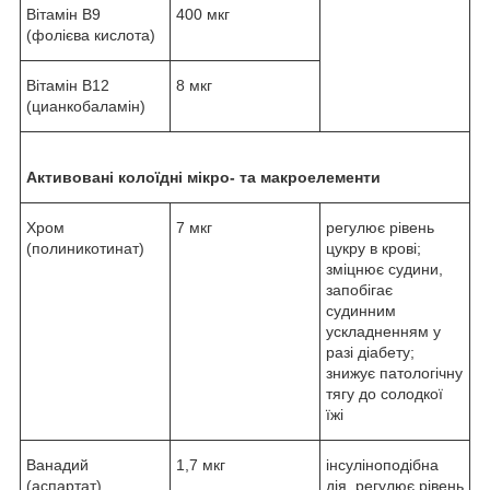
Вітамін B9
400 мкг
(фолієва кислота)
Вітамін B12
8 мкг
(цианкобаламін)
Активовані колоїдні мікро- та макроелементи
Хром
7 мкг
регулює рівень
(полиникотинат)
цукру в крові;
зміцнює судини,
запобігає
судинним
ускладненням у
разі діабету;
знижує патологічну
тягу до солодкої
їжі
Ванадий
1,7 мкг
інсуліноподібна
(аспартат)
дія, регулює рівень