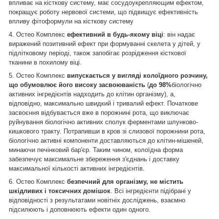
впливає на кісткову систему, має сосудоукрепляющим ефектом,
покращує роботу нервової системи, що підвищує ефективність
впливу фітоформули на кісткову систему
4. Остео Комплекс
ефективний в будь-якому віці
: він надає
виражений позитивний ефект при формуванні скелета у дітей, у
підлітковому періоді, також запобігає розрідження кісткової
тканини в похилому віці.
5. Остео Комплекс
випускається у вигляді колоїдного розчину,
що обумовлює його високу засвоюваність
(
до 98%
біологічно
активних інгредієнтів надходить до клітин організму), а,
відповідно, максимально швидкий і тривалий ефект. Початкове
засвоєння відбувається вже в порожнині рота, що виключає
руйнування біологічно активних сполук ферментами шлунково-
кишкового тракту. Потрапивши в кров зі слизової порожнини рота,
біологічно активні компоненти доставляються до клітин-мішеней,
минаючи печінковий бар'єр. Таким чином, колоїдна форма
забезпечує максимальне збереження з'єднань і доставку
максимальної кількості активних інгредієнтів.
6. Остео Комплекс
безпечний для організму, не містить
шкідливих і токсичних домішок
. Всі інгредієнти підібрані у
відповідності з результатами новітніх досліджень, взаємно
підсилюють і доповнюють ефекти один одного.