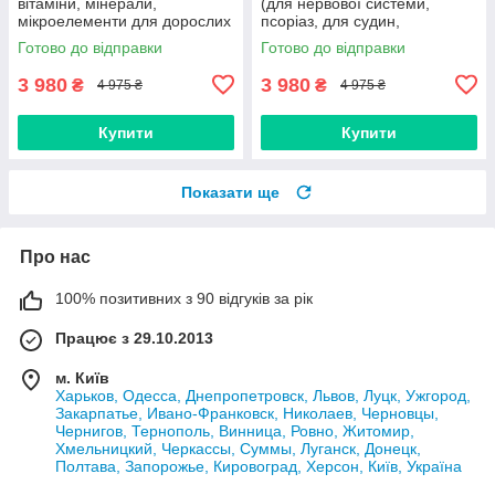
вітаміни, мінерали,
(для нервової системи,
мікроелементи для дорослих
псоріаз, для судин,
та дітей, імунітет, віруси,
заспокійливе, безсоння,
Готово до відправки
Готово до відправки
розумове навантаження)
стрес, неврози, дистонія,
мігрень)
3 980
3 980
₴
₴
4 975 ₴
4 975 ₴
Купити
Купити
Показати ще
Про нас
100% позитивних з 90 відгуків за рік
Працює з 29.10.2013
м. Київ
Харьков, Одесса, Днепропетровск, Львов, Луцк, Ужгород,
Закарпатье, Ивано-Франковск, Николаев, Черновцы,
Чернигов, Тернополь, Винница, Ровно, Житомир,
Хмельницкий, Черкассы, Суммы, Луганск, Донецк,
Полтава, Запорожье, Кировоград, Херсон, Київ, Україна