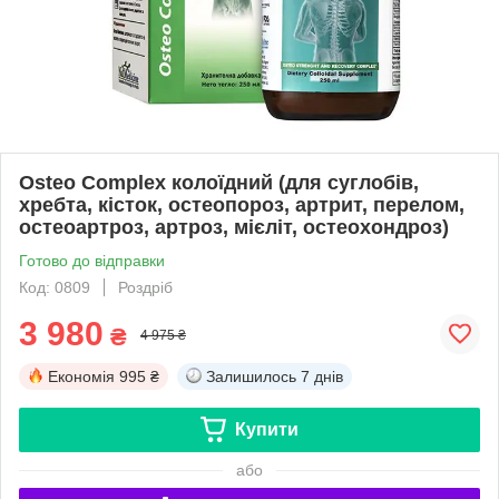
Osteo Complex колоїдний (для суглобів,
хребта, кісток, остеопороз, артрит, перелом,
остеоартроз, артроз, мієліт, остеохондроз)
Готово до відправки
Код: 0809
Роздріб
3 980
₴
4 975 ₴
Економія
995 ₴
Залишилось
7 днів
Купити
або