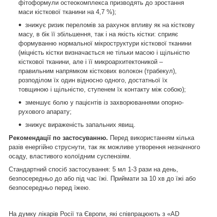
фітоформули остеокомплекса призводять до зростання
маси кісткової тканини на 4,7 %);
знижує ризик переломів за рахунок впливу як на кісткову
масу, в бік її збільшення, так і на якість кістки: сприяє
формуванню нормальної мікроструктури кісткової тканини
(міцність кістки визначається не тільки масою і щільністю
кісткової тканини, але і її микроархитектоникой –
правильним напрямком кісткових волокон (трабекул),
розподілом їх один відносно одного, достатньої їх
товщиною і щільністю, ступенем їх контакту між собою);
зменшує болю у пацієнтів із захворюваннями опорно-
рухового апарату;
знижує вираженість запальних явищ.
Рекомендації по застосуванню.
Перед використанням кілька
разів енергійно струснути, так як можливе утворення незначного
осаду, властивого колоїдним суспензіям.
Стандартний спосіб застосування: 5 мл 1-3 рази на день,
безпосередньо до або під час їжі. Приймати за 10 хв до їжі або
безпосередньо перед їжею.
На думку лікарів Росії та Європи, які співпрацюють з «AD