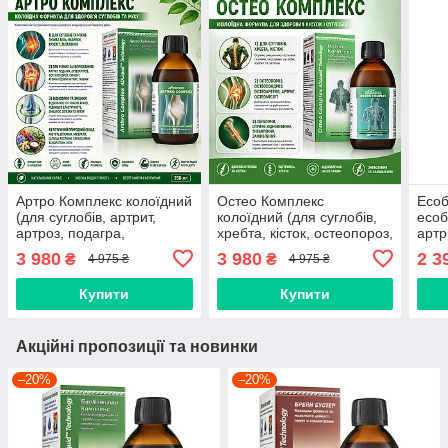
Артро Комплекс колоїдний
Остео Комплекс
Есоб
(для суглобів, артрит,
колоїдний (для суглобів,
есоб
артроз, подагра,
хребта, кісток, остеопороз,
артр
остеохондроз,
артрит, остеоартроз,
осте
3 980
3 980
2 3
₴
₴
4 975 ₴
4 975 ₴
остеоартроз, міжхребцеві
мієліт, перелом,
осте
грижі)
остеохондроз, грижі)
Купити
Купити
Акційні пропозиції та новинки
–20%
–20%