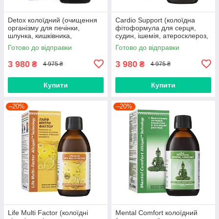
Detox колоїдний (очищення
Cardio Support (колоїдна
організму для печінки,
фітоформула для серця,
шлунка, кишківника,
судин, ішемія, атеросклероз,
дисбактеріоз, холецистит,
тиск, гіпертонія, інфаркт,
Готово до відправки
Готово до відправки
панкреатит, закрепи, алергія)
аритмія, тромби)
3 980
3 980
₴
₴
4 975 ₴
4 975 ₴
Купити
Купити
–20%
–20%
Life Multi Factor (колоїдні
Mental Comfort колоїдний