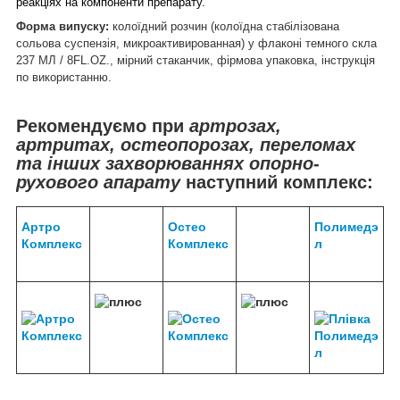
реакціях на компоненти препарату.
Форма випуску:
колоїдний розчин (колоїдна стабілізована
сольова суспензія, микроактивированная) у флаконі темного скла
237 МЛ / 8FL.OZ., мірний стаканчик, фірмова упаковка, інструкція
по використанню.
Рекомендуємо при
артрозах,
артритах, остеопорозах, переломах
та інших захворюваннях опорно-
рухового апарату
наступний комплекс:
Артро
Остео
Полимедэ
Комплекс
Комплекс
л