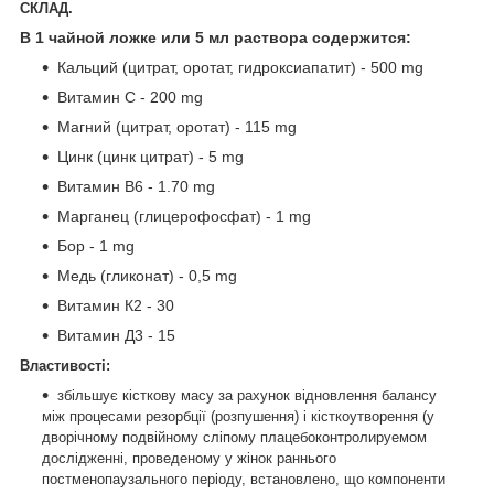
СКЛАД.
В 1 чайной ложке или 5 мл раствора содержится:
Кальций (цитрат, оротат, гидроксиапатит) - 500 mg
Витамин С - 200 mg
Магний (цитрат, оротат) - 115 mg
Цинк (цинк цитрат) - 5 mg
Витамин В6 - 1.70 mg
Марганец (глицерофосфат) - 1 mg
Бор - 1 mg
Медь (гликонат) - 0,5 mg
Витамин К2 - 30
Витамин Д3 - 15
Властивості:
збільшує кісткову масу за рахунок відновлення балансу
між процесами резорбції (розпушення) і кісткоутворення (у
дворічному подвійному сліпому плацебоконтролируемом
дослідженні, проведеному у жінок раннього
постменопаузального періоду, встановлено, що компоненти