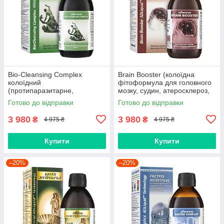
Bio-Cleansing Complex
Brain Booster (колоїдна
колоїдний
фітоформула для головного
(протипаразитарне,
мозку, судин, атеросклероз,
аскариди, вістря, лямблії,
тиск, інсульт, головний біль,
Готово до відправки
Готово до відправки
описторхоз, хламідіоз)
пам'ять, вітаміни)
3 980
3 980
₴
₴
4 975 ₴
4 975 ₴
Купити
Купити
–20%
–20%