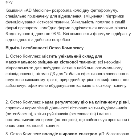
віку.
Компанія «AD Medicine» розробила колоїдну фитоформулу,
спеціально призначену для відновлення, зміцнення і підтримки
функціонування кісткової тканини. Унікальність полягає в самій
формі препарату: колоїдна форма відрізняється високим рівнем
біодоступності, досягає 98 %. Всі компоненти формули підібрані у
відповідності з добовою потребою.
Відмітні особливості Остео Комплексу.
1. Остео Комплекс
містить унікальний склад для
максимального зміцнення кісткової тканини
: всі необхідні
мікроелементи для побудови кістки в найбільш оптимальному
співвідношенні, вітамін Д3 для їх більш ефективного засвоєння в
шлунково-кишковому тракті, природний нутрієнт иприфлавон, що
забезпечує ефективне вбудовування кальцію в кісткову тканину.
2. Остео Комплекс
надає регуляторну дію на клітинному рівні
,
сприяючи нормалізації діяльності кісткових клітин-будівельників
(остеобластів), клітин-руйнівників (остеокластів) і клітин-
постачальників мінералів (остеоцитів), що забезпечує зростання і
оновлення кісткової тканини.
3. Остео Комплекс
володіє широким спектром дії
: благотворно