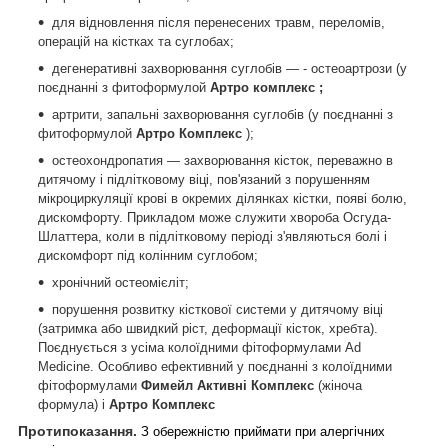
для відновлення після перенесених травм, переломів,
операцій на кістках та суглобах;
дегенеративні захворювання суглобів ―
-
остеоартрози (у
поєднанні з фитоформулой
Артро комплекс
;
артрити, запальні захворювання суглобів
(у поєднанні з
фитоформулой
Артро Комплекс
)
;
остеохондропатия
— захворювання кісток, переважно в
дитячому і підлітковому віці, пов'язаний з порушенням
мікроциркуляції крові в окремих ділянках кістки, появі болю,
дискомфорту. Прикладом може служити хвороба Осгуда-
Шлаттера, коли в підлітковому періоді з'являються болі і
дискомфорт під колінним суглобом
;
хронічний остеомієліт;
порушення розвитку кісткової системи у дитячому віці
(затримка або швидкий ріст, деформації кісток, хребта).
Поєднується з усіма колоїдними фітоформулами Ad
Medicine. Особливо ефективний у поєднанні з колоїдними
фітоформулами
Фимейл Активні Комплекс
(жіноча
формула) і
Артро Комплекс
Протипоказання.
З обережністю приймати при алергічних