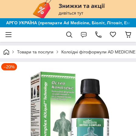
АРГО УКРАЇНА (препарати Ad Medicine, Біоліт, Літовіт, Ем к
Товари та послуги
Колоїдні фітоформули AD MEDICINE (
–20%