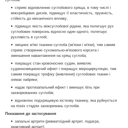
сприяє відновленню суглобового хряща, в тому числі і
міжхребцевих дисків, підвищує її еластичність, пружність,
стійкість до механічного впливу;
підвищує якість міжсуглобової рідини, яка полегшує рух
суглобових поверхонь відносно один одного, полегшує
рухливість в суглобі;
зміцнює м'які тканини суглоба (зв'язки і м'язи), тим самим
сприяє створенню сухожильно-м'язового корсета і
зменшення навантаження на хрящ суглоба;
покращує стан кровоносних судин, виявляє
судиннозміцнюючий ефект і покращує мікроциркуляцію, тим
самим покращує трофіку (живлення) суглобових тканин і
знімає набряки;
надає протизапальний ефект і зменшує біль при
захворюваннях суглобів;
відновлює подхрящевую кісткову тканину, яка руйнується
на пізніх стадіях захворювань суглобів.
Показання до застосування
запальні артрити (ревматоїдний артрит, подагра,
реактивний артрит);