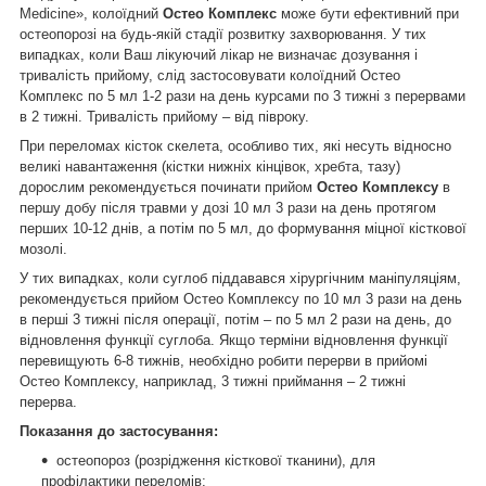
Medicine», колоїдний
Остео Комплекс
може бути ефективний при
остеопорозі на будь-якій стадії розвитку захворювання. У тих
випадках, коли Ваш лікуючий лікар не визначає дозування і
тривалість прийому, слід застосовувати колоїдний Остео
Комплекс по 5 мл 1-2 рази на день курсами по 3 тижні з перервами
в 2 тижні. Тривалість прийому – від півроку.
При переломах кісток скелета, особливо тих, які несуть відносно
великі навантаження (кістки нижніх кінцівок, хребта, тазу)
дорослим рекомендується починати прийом
Остео Комплексу
в
першу добу після травми у дозі 10 мл 3 рази на день протягом
перших 10-12 днів, а потім по 5 мл, до формування міцної кісткової
мозолі.
У тих випадках, коли суглоб піддавався хірургічним маніпуляціям,
рекомендується прийом Остео Комплексу по 10 мл 3 рази на день
в перші 3 тижні після операції, потім – по 5 мл 2 рази на день, до
відновлення функції суглоба. Якщо терміни відновлення функції
перевищують 6-8 тижнів, необхідно робити перерви в прийомі
Остео Комплексу, наприклад, 3 тижні приймання – 2 тижні
перерва.
Показання до застосування:
остеопороз (розрідження кісткової тканини), для
профілактики переломів;