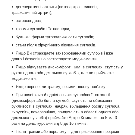
дегенеративні артрити (остеоартроз, синовіт,
травматичний артрит);
остеохондроз;
травми суглобів і їх наслідки;
будь-які форми тугоподвижности суглобів;
стани після хірургічного лікування суглобів.
Якщо Ви страждаєте захворюваннями суглобів і вже
довго і безуспішно застосовуєте медикаменти;
Якщо відчуваєте дискомфорт і болі в суглобах, скутість у
рухах одного або декількох суглобів, але не приймаєте
медикаменти;
Якщо перенесли травму, носили гіпсову пов'язку;
При появі хоча б однієї ознаки суглобової патології
(дискомфорт або біль в суглобі, скутість чи обмеження
рухливості в суглобах, набряк, збільшення обсягу суглоба,
«хрускіт», почервоніння, припухлість в області одного або
декількох суглобів) приймайте Артро Комплекс по 5 мл 3
рази на день, курсами від 8 до 16 тижнів.
Після травми або перелому – для прискорення процесів