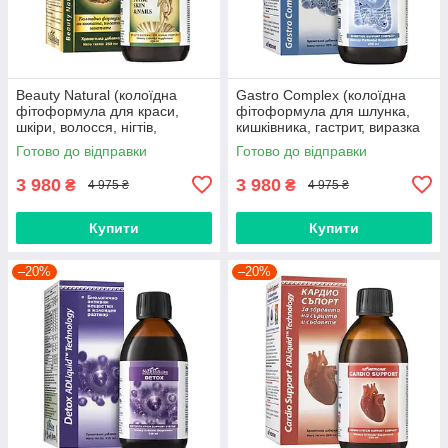
Beauty Natural (колоїдна
Gastro Complex (колоїдна
фітоформула для краси,
фітоформула для шлунка,
шкіри, волосся, нігтів,
кишківника, гастрит, виразка
здоров'я, для жінок, зморшки,
шлунку, гастродуоденіт,
Готово до відправки
Готово до відправки
пігментація, омолодження)
закреп, атрофічний гастрит)
3 980
3 980
₴
₴
4 975 ₴
4 975 ₴
Купити
Купити
–20%
–20%