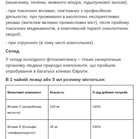
(кишечнику, печінки, жовчного міхура, підшлункової залози);
- при токсичних впливах, пов'язаних з професійною
діяльністю, при проживанні в екологічно несприятливих
умовах (жителям великих промислових міст), після прийому
токсичних медикаментів, в комплексній терапії онкологічних
хвороб;
- при отруєннях (в тому числі алкогольних).
Склад.
У складі колоїдного фітокомплексу – тільки синергичные
організму людини природні компоненти, що пройшли
опробування в багатьох клініках Європи.
В 1 чайній ложці або 5 мл розчину міститься:
Біоактивні компонент
Кількість
% від добової потреби
Вітамін С (аскорбінова
100 мг
140%
кислота)
Вітамін Е (D-альфа-
35 мг
230%
токоферилацетат)