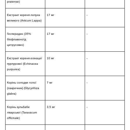
pratense)
Екстракт кореня лопуха
17 мг
-
великого (Articum Lappa)
Гесперидин (35%
17 мг
-
біофлавоноїд
цитрусових)
Екстракт кореня ехінацеї
10 мг
-
пурпурової (Echinacea
purpurea)
Корінь солодки голої
7 мг
-
(лакричник) (Glycyrrhiza
glabra)
Корінь кульбаби
3,5 мг
-
лікарської (Taraxacum
officinale)