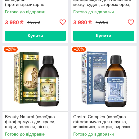
(протипаразитарне,
мозку, судин, атеросклероз,
аскариди, вістря, лямблії,
тиск, інсульт, головний біль,
Готово до відправки
Готово до відправки
описторхоз, хламідіоз)
пам'ять, вітаміни)
3 980
3 980
₴
₴
4 975 ₴
4 975 ₴
Купити
Купити
–20%
–20%
Beauty Natural (колоїдна
Gastro Complex (колоїдна
фітоформула для краси,
фітоформула для шлунка,
шкіри, волосся, нігтів,
кишківника, гастрит, виразка
здоров'я, для жінок, зморшки,
шлунку, гастродуоденіт,
Готово до відправки
Готово до відправки
пігментація, омолодження)
закреп, атрофічний гастрит)