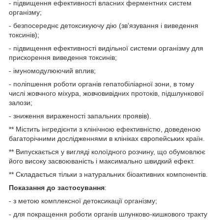
- підвищення ефективності власних ферментних систем
організму;
- безпосереднє детоксикуючу дію (зв'язування і виведення
токсинів);
- підвищення ефективності видільної системи організму для
прискорення виведення токсинів;
- імуномодулюючий вплив;
- поліпшення роботи органів гепатобіліарної зони, в тому
числі жовчного міхура, жовчовивідних протоків, підшлункової
залози;
- зниження вираженості запальних проявів).
** Містить інгредієнти з клінічною ефективністю, доведеною
багаторічними дослідженнями в клініках європейських країн.
** Випускається у вигляді колоїдного розчину, що обумовлює
його високу засвоюваність і максимально швидкий ефект.
** Складається тільки з натуральних біоактивних компонентів.
Показання до застосування
:
- з метою комплексної детоксикації організму;
- для покращення роботи органів шлунково-кишкового тракту