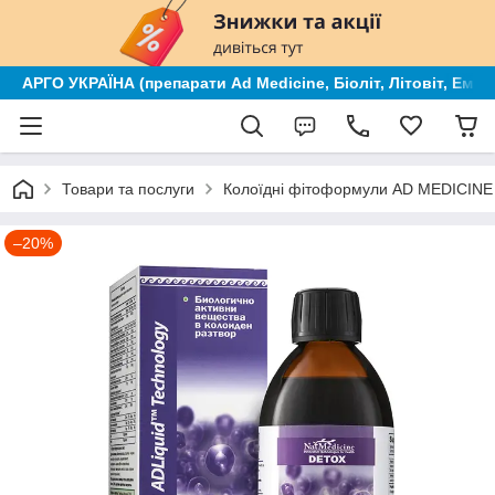
АРГО УКРАЇНА (препарати Ad Medicine, Біоліт, Літовіт, Ем к
Товари та послуги
Колоїдні фітоформули AD MEDICINE (
–20%