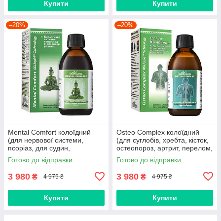
Купити
Купити
–20%
–20%
Mental Comfort колоїдний
Osteo Complex колоїдний
(для нервової системи,
(для суглобів, хребта, кісток,
псоріаз, для судин,
остеопороз, артрит, перелом,
заспокійливе, безсоння,
остеоартроз, артроз, мієліт,
Готово до відправки
Готово до відправки
стрес, неврози, дистонія,
остеохондроз)
мігрень)
3 980
3 980
₴
₴
4 975 ₴
4 975 ₴
Купити
Купити