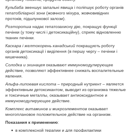
Кульбаба
зменшує запальні явища і поліпшує роботу органів
гепатобіліарної зони (жовчного міхура, жовчовивідних
протоків, підшлункової залози).
Розторопша
надає гепатозахисну дію, покращує функції
печінки (у тому числі і детоксикаційну), сприяє відновленню
тканин печінки.
Каскара і желтокорень канадський
покращують роботу
органів детоксикації і виділення (в першу чергу – печінки і
кишечника).
Солодка и эхинацея
оказывают иммуномодулирующее
действие, позволяют эффективнее снижать воспалительные
явления.
Альфа-липоевая кислота
– природный нутриент – является
эффективным детоксикантом, выводит из организма тяжелые
и токсичные металлы, оказывает антиоксидантное и
иммуномодулирующее действие.
Комплекс витаминов и микроэлементов
оказывает
многоплановое положительное действие на организм.
Показания к применению
:
в комплексной терапии и для профилактики