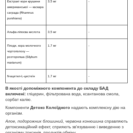
Екстракт кори крушини
3,5 мг
-
американської ― каскара
саграда (Rhamnus
purshiana)
Альфа-ліпоєва кислота
3,5 мг
-
Плоди, кора молочного
1,7 мг
-
чортополоху ―
розторопша (Silybum
marianum)
N-ацетил-L-цистеїн
1,7 мг
-
В якості допоміжного компонента до складу БАД
включені:
гліцерин, фільтрована вода, ксантанова смола,
сорбат калію.
Компоненти
Детокс Колоїдного
надають комплексну дію на
організм.
Алое, подорожник блошиний, червона конюшина
справляють
детоксикаційний ефект, сприяють зв'язуванню і виведенню з
організму токсинів, продуктів обміну.