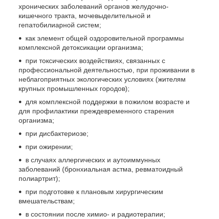
хронических заболеваний органов желудочно-
кишечного тракта, мочевыделительной и
гепатобилиарной систем;
как элемент общей оздоровительной программы
комплексной детоксикации организма;
при токсических воздействиях, связанных с
профессиональной деятельностью, при проживании в
неблагоприятных экологических условиях (жителям
крупных промышленных городов);
для комплексной поддержки в пожилом возрасте и
для профилактики преждевременного старения
организма;
при дисбактериозе;
при ожирении;
в случаях аллергических и аутоиммунных
заболеваний (бронхиальная астма, ревматоидный
полиартрит);
при подготовке к плановым хирургическим
вмешательствам;
в состоянии после химио- и радиотерапии;