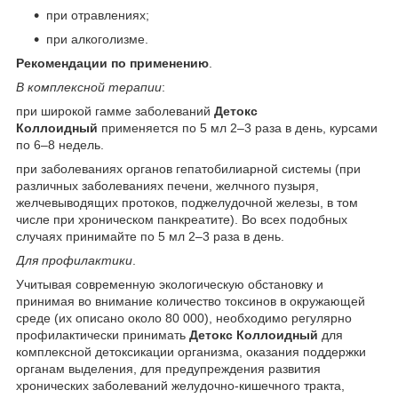
при отравлениях;
при алкоголизме.
Рекомендации по применению
.
В комплексной терапии
:
при широкой гамме заболеваний
Детокс
Коллоидный
применяется по 5 мл 2–3 раза в день, курсами
по 6–8 недель.
при заболеваниях органов гепатобилиарной системы (при
различных заболеваниях печени, желчного пузыря,
желчевыводящих протоков, поджелудочной железы, в том
числе при хроническом панкреатите). Во всех подобных
случаях принимайте по 5 мл 2–3 раза в день.
Для профилактики
.
Учитывая современную экологическую обстановку и
принимая во внимание количество токсинов в окружающей
среде (их описано около 80 000), необходимо регулярно
профилактически принимать
Детокс Коллоидный
для
комплексной детоксикации организма, оказания поддержки
органам выделения, для предупреждения развития
хронических заболеваний желудочно-кишечного тракта,