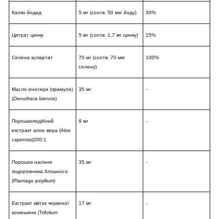
Калію йодид
5 мг (соотв. 50 мкг йоду)
30%
Цитрат цинку
5 мг (соотв. 1,7 мг цинку)
15%
Селена аспартат
70 мг (соотв. 70 мкг
100%
селену)
Масло енотери (примули)
35 мг
-
(Oenothera biennis)
Порошкоподібний
8 мг
-
екстракт алое вера (Aloe
capensis)200:1
Порошок насіння
35 мг
-
подорожника блошного
(Plantago psiyllium)
Екстракт квіток червоної
17 мг
-
конюшини (Trifolium