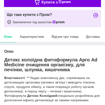
Купити з
Що таке купити з Пром?
Замовлення під захистом
Опис
Характеристики
Відгуки про товар
Доставка
Опис
Детокс колоїдна фитоформула Арго Ad
Medicine очищення організму, для
печінки, шлунка, кишечника
Властивості
. ** Надає комплексну дію, спрямоване на
детосикацию організму (активно зв'язує і виводить токсини,
отрути, продукти обміну, а також покращує роботу органів
детоксикації, в першу чергу – печінки і кишечника).
Фитоформула
Детокс Колоїдний
спеціально розроблена для
досягнення ефекту детоксикації за такими напрямами: