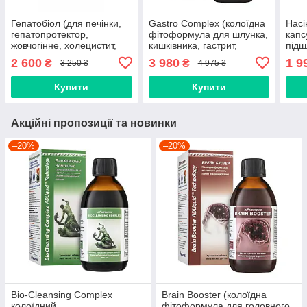
Гепатобіол (для печінки,
Gastro Complex (колоїдна
Насі
гепатопротектор,
фітоформула для шлунка,
капс
жовчогінне, холецистит,
кишківника, гастрит,
підш
гепатит, атеросклероз,
виразка шлунку,
пода
2 600
3 980
1 9
₴
₴
3 250 ₴
4 975 ₴
ішемія, гіпертонія, гастрит,
гастродуоденіт, закреп,
алер
панкреатит)
атрофічний гастрит)
Купити
Купити
Акційні пропозиції та новинки
–20%
–20%
Bio-Cleansing Complex
Brain Booster (колоїдна
колоїдний
фітоформула для головного