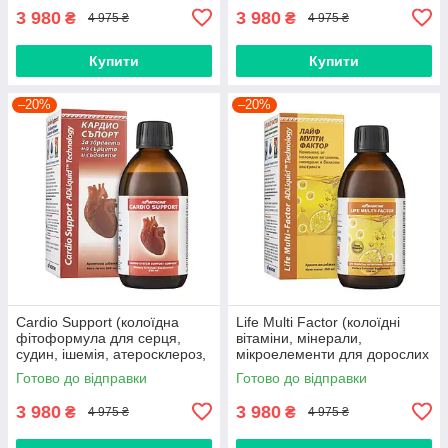
3 980
3 980
₴
₴
4 975 ₴
4 975 ₴
Купити
Купити
–20%
–20%
Cardio Support (колоїдна
Life Multi Factor (колоїдні
фітоформула для серця,
вітаміни, мінерали,
судин, ішемія, атеросклероз,
мікроелементи для дорослих
тиск, гіпертонія, інфаркт,
та дітей, імунітет, віруси,
Готово до відправки
Готово до відправки
аритмія, тромби)
розумове навантаження)
3 980
3 980
₴
₴
4 975 ₴
4 975 ₴