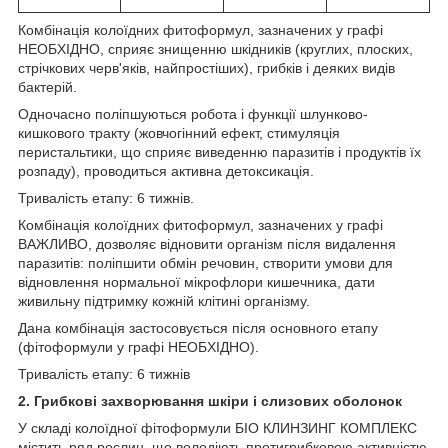
Комбінація колоїдних фитоформул, зазначених у графі
НЕОБХІДНО, сприяє знищенню шкідників (круглих, плоских,
стрічкових черв'яків, найпростіших), грибків і деяких видів
бактерій.
Одночасно поліпшуються робота і функції шлунково-
кишкового тракту (жовчогінний ефект, стимуляція
перистальтики, що сприяє виведенню паразитів і продуктів їх
розпаду), проводиться активна детоксикація.
Тривалість етапу: 6 тижнів.
Комбінація колоїдних фитоформул, зазначених у графі
ВАЖЛИВО, дозволяє відновити організм після видалення
паразитів: поліпшити обмін речовин, створити умови для
відновлення нормальної мікрофлори кишечника, дати
живильну підтримку кожній клітині організму.
Дана комбінація застосовується після основного етапу
(фітоформули у графі НЕОБХІДНО).
Тривалість етапу: 6 тижнів
2. Грибкові захворювання шкіри і слизових оболонок
У складі колоїдної фітоформули БІО КЛИНЗИНГ КОМПЛЕКС
містить ряд рослин, що володіють протигрибковою активністю