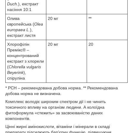
Duch
.), екстракт
насіння 10:1
Олива
20 мг
**
європейська (
Olea
europaea L.
),
екстракт листя
Хлорофілін
20 мг
20
Премікс® –
концентрований
екстракт з хлорели
(
Chlorella vulgaris
Beyerink
),
спіруліна
* РСН – рекомендована добова норма. ** Рекомендована
добова норма не визначена.
Комплекс володіє широким спектром дії і не чинить
токсичного впливу на організм людини. А колоїдна
фитоформула «стежить» за засвоюваністю даних
компонентів.
Цінні жирні амінокислоти, вітаміни і мінерали в складі
препарату підсилюють бар'єрну функцію, підвищуючи