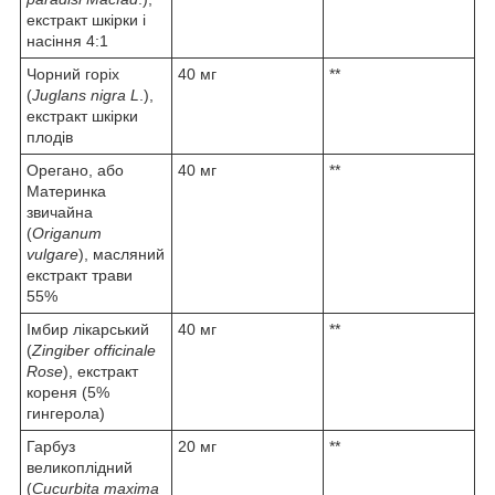
екстракт шкірки і
насіння 4:1
Чорний горіх
40 мг
**
(
Juglans nigra L
.),
екстракт шкірки
плодів
Орегано, або
40 мг
**
Материнка
звичайна
(
Origanum
vulgare
), масляний
екстракт трави
55%
Імбир лікарський
40 мг
**
(
Zingiber officinale
Rose
), екстракт
кореня (5%
гингерола)
Гарбуз
20 мг
**
великоплідний
(
Cucurbita maxima