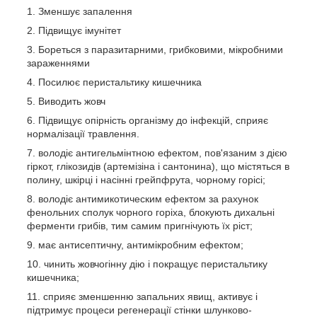
Зменшує запалення
Підвищує імунітет
Бореться з паразитарними, грибковими, мікробними
зараженнями
Посилює перистальтику кишечника
Виводить жовч
Підвищує опірність організму до інфекцій, сприяє
нормалізації травлення.
володіє антигельмінтною ефектом, пов'язаним з дією
гіркот, глікозидів (артемізіна і сантонина), що містяться в
полину, шкірці і насінні грейпфрута, чорному горісі;
володіє антимикотическим ефектом за рахунок
фенольних сполук чорного горіха, блокують дихальні
ферменти грибів, тим самим пригнічують їх ріст;
має антисептичну, антимікробним ефектом;
чинить жовчогінну дію і покращує перистальтику
кишечника;
сприяє зменшенню запальних явищ, активує і
підтримує процеси регенерації стінки шлунково-