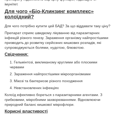
імунітет.
Для чого «Біо-Клинзинг комплекс»
колоїдний?
Для чого потрібно купити цей БАД? За що віддавати таку ціну?
Препарат сприяє швидкому лікуванню від паразитарних
інфекцій різного генезу. Зараження організму найпростішими
призводить до розвитку серйозних кишкових розладів, які
супроводжуються болями, нудотою, блювотою.
Свідчення:
Гельмінтозі, викликаному круглими або плоскими
червами
Зараження найпростішими мікроорганізмами
Мікозі та бактериозе різного походження
Невстановлених інфекціях
Колоїд ефективно бореться з паразитарними агентами. З
грибковими, мікробними захворюваннями. Відновлюючи
природний баланс кишкової мікрофлори.
Корисні властивості