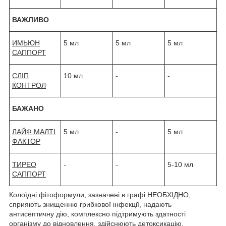
ВАЖЛИВО
ИМЬЮН
5 мл
5 мл
5 мл
САППОРТ
СЛІП
10 мл
-
-
КОНТРОЛ
БАЖАНО
ЛАЙФ МАЛТІ
5 мл
-
5 мл
ФАКТОР
ТИРЕО
-
-
5-10 мл
САППОРТ
Колоїдні фітоформули, зазначені в графі НЕОБХІДНО,
сприяють знищенню грибкової інфекції, надають
антисептичну дію, комплексно підтримують здатності
організму до відновлення, здійснюють детоксикацію.