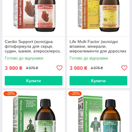
Cardio Support (колоїдна
Life Multi Factor (колоїдні
фітоформула для серця,
вітаміни, мінерали,
судин, ішемія, атеросклероз,
мікроелементи для дорослих
тиск, гіпертонія, інфаркт,
та дітей, імунітет, віруси,
Готово до відправки
Готово до відправки
аритмія, тромби)
розумове навантаження)
3 980
3 980
₴
₴
4 975 ₴
4 975 ₴
Купити
Купити
–20%
–20%