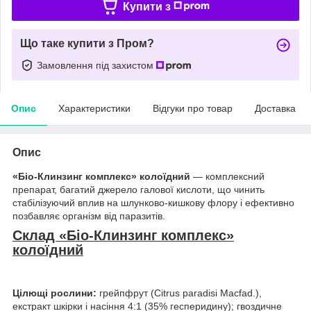
Купити з
Що таке купити з Пром?
Замовлення під захистом
Опис
Характеристики
Відгуки про товар
Доставка
Опис
«Біо-Клинзинг комплекс» колоїдний
— комплексний
препарат, багатий джерело галової кислоти, що чинить
стабілізуючий вплив на шлунково-кишкову флору і ефективно
позбавляє організм від паразитів.
Склад «Біо-Клинзинг комплекс»
колоїдний
Цілющі рослини:
грейпфрут (Citrus paradisi Macfad.),
екстракт шкірки і насіння 4:1 (35% гесперидину); гвоздичне