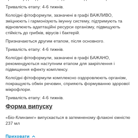
Тривалість етапу: 4-6 тижнів.
Колоїдні фітоформули, зазначені в графі ВАЖЛИВО,
зміцнюють і гармонізують імунну систему, підтримують та
відновлюють адаптаційні ресурси організму, підвищують
стійкість до грибків, вірусів і бактерій.
Призначаються другим етапом, після основного.
Тривалість етапу: 4-6 тижнів.
Колоїдні фітоформули, зазначені в графі БАЖАНО,
рекомендуються наступним етапом для закріплення і
підвищення ефекту комплексу.
Колоїдні фітоформули комплексно оздоровлюють організм,
покращують обмін речовин, сприяють формуванню здорової
мікрофлори.
Тривалість етапу: 4-6 тижнів.
Форма випуску
«Біо-Клинзинг» випускається в затемненому флаконі ємністю
237 мл
Приховати