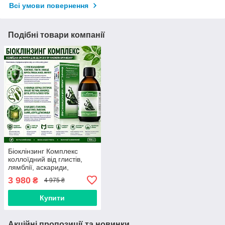
Всі умови повернення
Подібні товари компанії
Біоклінзинг Комплекс
коллоїдний від глистів,
лямблії, аскариди,
опісторхоз, гострики,
3 980
₴
4 975 ₴
хламідіоз, стафілокок,
віруси, герпес
Купити
Акційні пропозиції та новинки