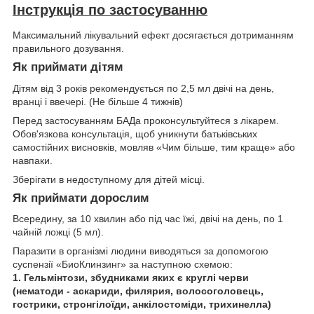
Інструкція по застосуванню
Максимальний лікувальний ефект досягається дотриманням
правильного дозування.
Як приймати дітям
Дітям від 3 років рекомендується по 2,5 мл двічі на день,
вранці і ввечері. (Не більше 4 тижнів)
Перед застосуванням БАДа проконсультуйтеся з лікарем.
Обов'язкова консультація, щоб уникнути батьківських
самостійних висновків, мовляв «Чим більше, тим краще» або
навпаки.
Зберігати в недоступному для дітей місці.
Як приймати дорослим
Всередину, за 10 хвилин або під час їжі, двічі на день, по 1
чайній ложці (5 мл).
Паразити в організмі людини виводяться за допомогою
суспензії «БиоКлинзинг» за наступною схемою:
1. Гельмінтози, збудниками яких є круглі черви
(нематоди - аскариди, филярия, волосоголовець,
гострики, стронгілоїди, анкілостоміди, трихинелла)