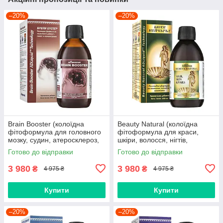
–20%
–20%
Brain Booster (колоїдна
Beauty Natural (колоїдна
фітоформула для головного
фітоформула для краси,
мозку, судин, атеросклероз,
шкіри, волосся, нігтів,
тиск, інсульт, головний біль,
здоров'я, для жінок, зморшки,
Готово до відправки
Готово до відправки
пам'ять, вітаміни)
пігментація, омолодження)
3 980
3 980
₴
₴
4 975 ₴
4 975 ₴
Купити
Купити
–20%
–20%