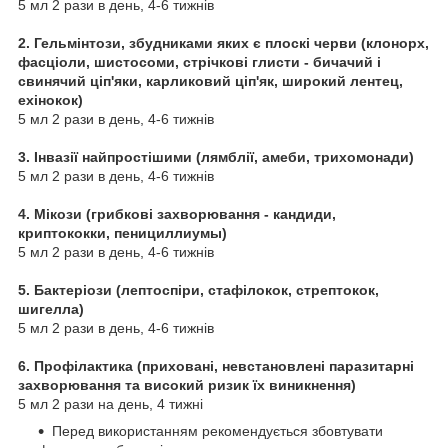
5 мл 2 рази в день, 4-6 тижнів
2.
Гельмінтози, збудниками яких є плоскі черви (клонорх,
фасціоли, шистосоми, стрічкові глисти - бичачий і
свинячий ціп'яки, карликовий ціп'як, широкий лентец,
ехінокок)
5 мл 2 рази в день, 4-6 тижнів
3.
Інвазії найпростішими (лямблії, амеби, трихомонади)
5 мл 2 рази в день, 4-6 тижнів
4.
Мікози (грибкові захворювання - кандиди,
криптококки, пенициллиумы)
5 мл 2 рази в день, 4-6 тижнів
5. Бактеріози (лептоспіри, стафілокок, стрептокок,
шигелла)
5 мл 2 рази в день, 4-6 тижнів
6.
Профілактика (приховані, невстановлені паразитарні
захворювання та високий ризик їх виникнення)
5 мл 2 рази на день, 4 тижні
Перед використанням рекомендується збовтувати