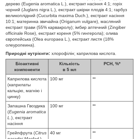
дерево (Eugenia aromatica L.), екстракт насіння 4:1; горіх
чорний (Juglans nigra L.), екстракт шкірки плодів 4:1; гарбуз
великоплідний (Cucurbita maxima Duch.), екстракт насіння
10:1; материнка звичайна (Origanum vulgare), масляний
екстракт трави (55% карвакролу); імбир аптечний (Zingiber
officinale Rose), екстракт кореня (5% гингерола); олива
європейська (Olea europaea L.), екстракт листя (18%
олеуропеина).
Природні нутрієнти:
хлорофілін; каприлова кислота.
Біоактивні
Кількість
РСН, %*
компоненти
в 5 мл
Каприлова кислота
100 мг
**
(каприлаты
кальцію, магнію і
цинку)
Запашна Гвоздика
100 мг
**
(
Eugenia aromatica
L
.), екстракт
насіння
Грейпфрута (
Citrus
40 мг
**
paradisi Macfad
.),