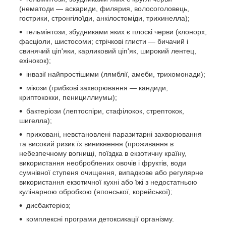
(нематоди — аскариди, филярия, волосоголовець,
гострики, стронгілоїди, анкілостоміди, трихинелла);
гельмінтози, збудниками яких є плоскі черви (клонорх,
фасціоли, шистосоми; стрічкові глисти — бичачий і
свинячий ціп'яки, карликовий ціп'як, широкий лентец,
ехінокок);
інвазії найпростішими (лямблії, амеби, трихомонади);
мікози (грибкові захворювання — кандиди,
криптококки, пенициллиумы);
бактеріози (лептоспіри, стафілокок, стрептокок,
шигелла);
приховані, невстановлені паразитарні захворювання
та високий ризик їх виникнення (проживання в
небезпечному вогнищі, поїздка в екзотичну країну,
використання необроблених овочів і фруктів, води
сумнівної ступеня очищення, випадкове або регулярне
використання екзотичної кухні або їжі з недостатньою
кулінарною обробкою (японської, корейської);
дисбактеріоз;
комплексні програми детоксикації організму.