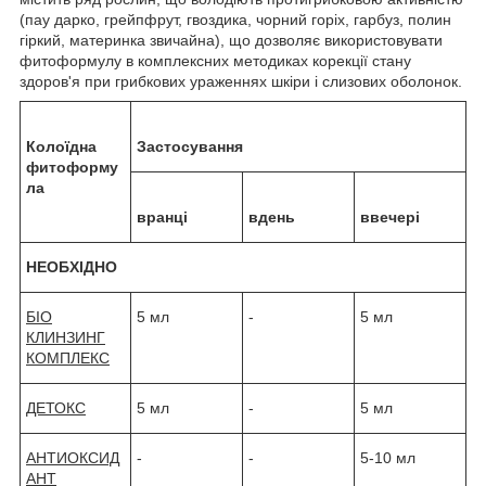
(пау дарко, грейпфрут, гвоздика, чорний горіх, гарбуз, полин
гіркий, материнка звичайна), що дозволяє використовувати
фитоформулу в комплексних методиках корекції стану
здоров'я при грибкових ураженнях шкіри і слизових оболонок.
Колоїдна
Застосування
фитоформу
ла
вранці
вдень
ввечері
НЕОБХІДНО
БІО
5 мл
-
5 мл
КЛИНЗИНГ
КОМПЛЕКС
ДЕТОКС
5 мл
-
5 мл
АНТИОКСИД
-
-
5-10 мл
АНТ