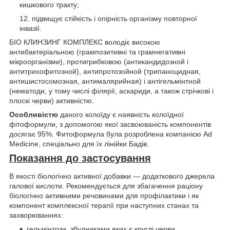
кишкового тракту;
підвищує стійкість і опірність організму повторної
інвазії.
БІО КЛИНЗИНГ КОМПЛЕКС володіє високою
антибактеріальною (грампозитивні та грамнегативні
мікроорганізми), протигрибковою (антикандидозной і
антитрихофитозной), антипротозойной (трипаноцидная,
антишистосомозная, антималярийная) і антігельмінтной
(нематоди, у тому числі філярії, аскариди, а також стрічкові і
плоскі черви) активністю.
Особливістю
даного колоїду є наявність колоїдної
фітоформули, з допомогою якої засвоюваність компонентів
досягає 95%. Фитоформула була розроблена компанією Ad
Medicine, спеціально для їх лінійки Бадів.
Показання до застосування
В якості біологічно активної добавки — додаткового джерела
галової кислоти. Рекомендується для збагачення раціону
біологічно активними речовинами для профілактики і як
компонент комплексної терапії при наступних станах та
захворюваннях:
гельмінтози, збудниками яких є круглі черви