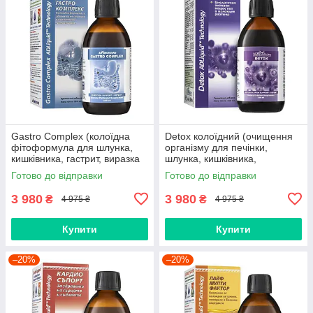
Gastro Complex (колоїдна
Detox колоїдний (очищення
фітоформула для шлунка,
організму для печінки,
кишківника, гастрит, виразка
шлунка, кишківника,
шлунку, гастродуоденіт,
дисбактеріоз, холецистит,
Готово до відправки
Готово до відправки
закреп, атрофічний гастрит)
панкреатит, закрепи, алергія)
3 980
3 980
₴
₴
4 975 ₴
4 975 ₴
Купити
Купити
–20%
–20%