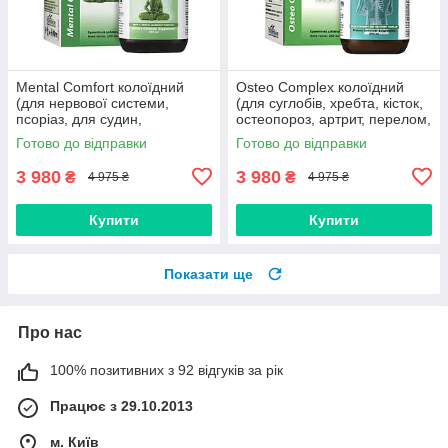
Mental Comfort колоїдний
Osteo Complex колоїдний
(для нервової системи,
(для суглобів, хребта, кісток,
псоріаз, для судин,
остеопороз, артрит, перелом,
заспокійливе, безсоння,
остеоартроз, артроз, мієліт,
Готово до відправки
Готово до відправки
стрес, неврози, дистонія,
остеохондроз)
мігрень)
3 980
3 980
₴
₴
4 975 ₴
4 975 ₴
Купити
Купити
Показати ще
Про нас
100% позитивних з 92 відгуків за рік
Працює з 29.10.2013
м. Київ