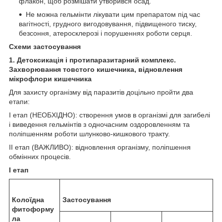
флакон, щоб розмішати утворився осад.
Не можна гельмінти лікувати цим препаратом під час
вагітності, грудного вигодовування, підвищеного тиску,
безсоння, атеросклерозі і порушеннях роботи серця.
Схеми застосування
1. Детоксикація і протипаразитарний комплекс.
Захворювання товстого кишечника, відновлення
мікрофлори кишечника
Для захисту організму від паразитів доцільно пройти два
етапи:
I етап (НЕОБХІДНО): створення умов в організмі для загибелі
і виведення гельмінтів з одночасним оздоровленням та
поліпшенням роботи шлунково-кишкового тракту.
II етап (ВАЖЛИВО): відновлення організму, поліпшення
обмінних процесів.
I етап
Колоїдна
Застосування
фитоформу
ла