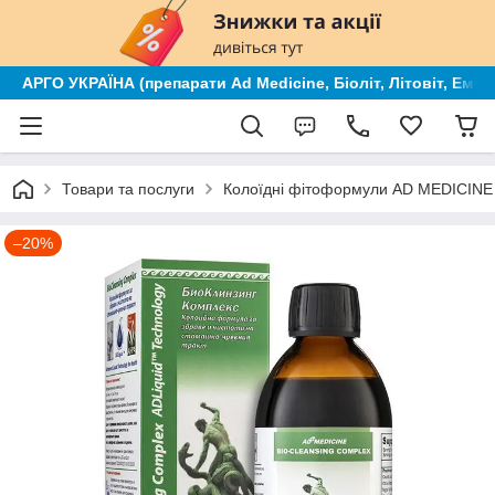
АРГО УКРАЇНА (препарати Ad Medicine, Біоліт, Літовіт, Ем к
Товари та послуги
Колоїдні фітоформули AD MEDICINE (
–20%