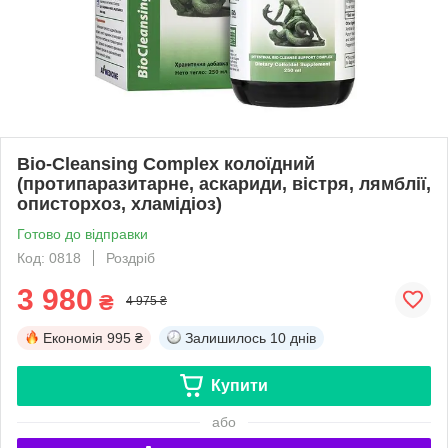
Bio-Cleansing Complex колоїдний
(протипаразитарне, аскариди, вістря, лямблії,
описторхоз, хламідіоз)
Готово до відправки
Код: 0818
Роздріб
3 980
₴
4 975 ₴
Економія
995 ₴
Залишилось
10 днів
Купити
або