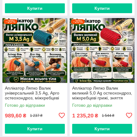
Купити
Купити
–20%
–20%
Аплікатор Ляпко Валик
Аплікатор Ляпко Валик
універсальний 3,5 Ag, Арго
великий 5,0 Ag остеохондроз,
остеохондроз, міжхребцеві
міжхребцеві грижі, зняття
грижі, схуднення, міозит, біль
болю, напруження, масаж
Готово до відправки
Готово до відправки
989,60
1 235,20
₴
₴
1 237 ₴
1 544 ₴
Купити
Купити