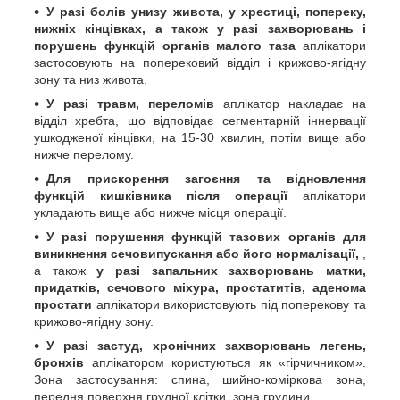
У разі болів унизу живота, у хрестиці, попереку,
нижніх кінцівках, а також у разі захворювань і
порушень функцій органів малого таза
аплікатори
застосовують на поперековий відділ і крижово-ягідну
зону та низ живота.
У разі травм, переломів
аплікатор накладає на
відділ хребта, що відповідає сегментарній іннервації
ушкодженої кінцівки, на 15-30 хвилин, потім вище або
нижче перелому.
Для прискорення загоєння та відновлення
функцій кишківника після операції
аплікатори
укладають вище або нижче місця операції.
У разі порушення функцій тазових органів для
виникнення сечовипускання або його нормалізації,
,
а також
у разі запальних захворювань матки,
придатків, сечового міхура, простатитів, аденома
простати
аплікатори використовують під поперекову та
крижово-ягідну зону.
У разі застуд, хронічних захворювань легень,
бронхів
аплікатором користуються як «гірчичником».
Зона застосування: спина, шийно-коміркова зона,
передня поверхня грудної клітки, зона грудини.