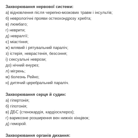
Захворювання нервової системи:
а) відновлення після черепно-мозкових травм і інсультів;
б) неврологічні прояви остеохондрозу хребта;
в) люмбаго;
г) неврити;
д) невралгії;
є) міастіння;
ж) млявий і рятувальний параліч;
з) істерія, неврастенія, безсоння;
і) сексуальні неврози;
до) нічний енурез;
л) мігрень;
м) болезнь Рейно;
н) дитячий церебральний параліч.
Захворювання серця й судин:
а) гіпертонія;
б) гіпотонія;
в) ДБС (стенокардія, кардіосклероз);
г) варикозне розширення вен нижніх кінцівок;
д) геморой.
Захворювання органів дихання: