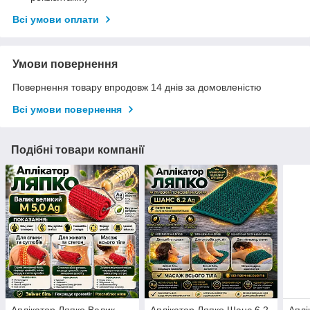
Всі умови оплати
Умови повернення
Повернення товару впродовж 14 днів за домовленістю
Всі умови повернення
Подібні товари компанії
Аплікатор Ляпко Валик
Аплікатор Ляпко Шанс 6,2
Аплі