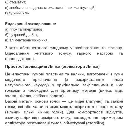
б) стоматит;
в) знеболення під час стоматологічних маніпуляцій;
г) зубний біль.
Ендокринні захворювання:
а) гіпо- та гіпертиреоз;
б) цукровий діабет;
в) аліментарне ожиріння.
Зняття абстинентного синдрому у разікогоління та тютюну.
Відновлення життєвого тонусу, гарного настрою та
працездатності.
Пристрої аплікаційні Ляпко (аплікатори Ляпко
)
Це еластичні гумові пластини та валики, виготовлені з гуми
медичного призначення (з використанням тільки
натурального каучуку) з оригінально закріпленими в них
голками з необхідних для організму металів (цинка, міді,
заліза, нікелю, срібла и золота).
Базові метали основи голок — це мідні (латунні) та залізні
голки, всі або частина яких мають покриття з іншого металу
(вільний тільки кінчик голки). Для комфортності відчуттів,
захисту шкіри від надмірного тиску, пошкодження периметром
аплікатора розташовані гумові обмежувачі (столбіки).