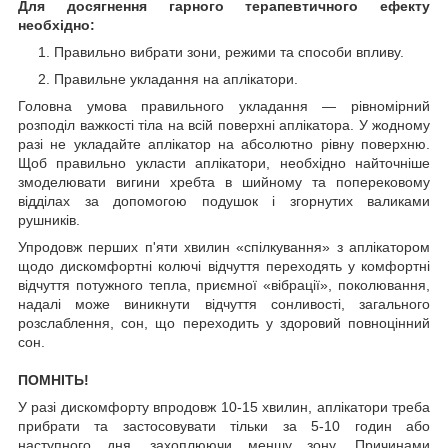
Для досягнення гарного терапевтичного ефекту
необхідно:
Правильно вибрати зони, режими та способи впливу.
Правильне укладання на аплікатори.
Головна умова правильного укладання — рівномірний
розподіл важкості тіла на всій поверхні аплікатора. У жодному
разі не укладайте аплікатор на абсолютно рівну поверхню.
Щоб правильно укласти аплікатори, необхідно найточніше
змоделювати вигини хребта в шийному та поперековому
відділах за допомогою подушок і згорнутих валиками
рушників.
Упродовж перших п'яти хвилин «спілкування» з аплікатором
щодо дискомфортні колючі відчуття переходять у комфортні
відчуття потужного тепла, приємної «вібрації», поколювання,
надалі може виникнути відчуття сонливості, загального
розслаблення, сон, що переходить у здоровий повноцінний
сон.
ПОМНІТЬ!
У разі дискомфорту впродовж 10-15 хвилин, аплікатори треба
прибрати та застосовувати тільки за 5-10 годин або
наступного дня, захоплюючи меншу зону. Причинами