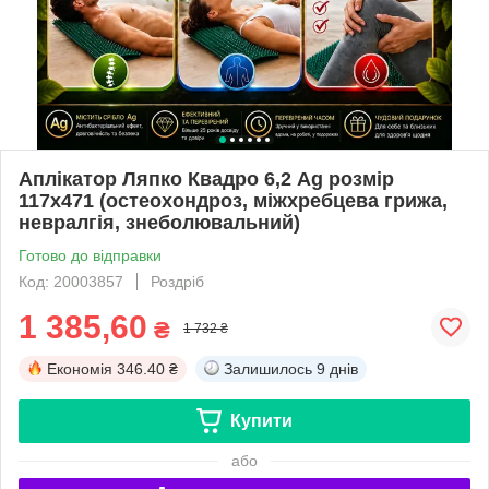
Аплікатор Ляпко Квадро 6,2 Ag розмір
117х471 (остеохондроз, міжхребцева грижа,
невралгія, знеболювальний)
Готово до відправки
Код: 20003857
Роздріб
1 385,60
₴
1 732 ₴
Економія
346.40 ₴
Залишилось
9 днів
Купити
або