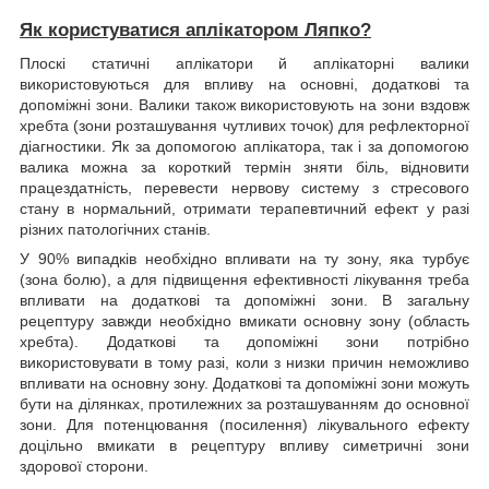
Як користуватися аплікатором Ляпко?
Плоскі статичні аплікатори й аплікаторні валики
використовуються для впливу на основні, додаткові та
допоміжні зони. Валики також використовують на зони вздовж
хребта (зони розташування чутливих точок) для рефлекторної
діагностики. Як за допомогою аплікатора, так і за допомогою
валика можна за короткий термін зняти біль, відновити
працездатність, перевести нервову систему з стресового
стану в нормальний, отримати терапевтичний ефект у разі
різних патологічних станів.
У 90% випадків необхідно впливати на ту зону, яка турбує
(зона болю), а для підвищення ефективності лікування треба
впливати на додаткові та допоміжні зони. В загальну
рецептуру завжди необхідно вмикати основну зону (область
хребта). Додаткові та допоміжні зони потрібно
використовувати в тому разі, коли з низки причин неможливо
впливати на основну зону. Додаткові та допоміжні зони можуть
бути на ділянках, протилежних за розташуванням до основної
зони. Для потенцювання (посилення) лікувального ефекту
доцільно вмикати в рецептуру впливу симетричні зони
здорової сторони.