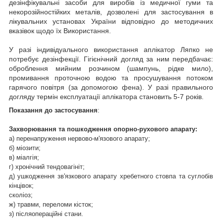
дезінфікувальні засоби для виробів із медичної гуми та
некорозійностійких металів, дозволені для застосування в
лікувальних установах України відповідно до методичних
вказівок щодо їх Використання.
У разі індивідуального використання аплікатор Ляпко не
потребує дезінфекції. Гігієнічний догляд за ним передбачає:
оброблення мийним розчином (шампунь, рідке мило),
промивання проточною водою та просушування потоком
гарячого повітря (за допомогою фена). У разі правильного
догляду термін експлуатації аплікатора становить 5-7 років.
Показання до застосування
:
Захворювання та пошкодження опорно-рухового апарату:
а) перенапруження нервово-м'язового апарату;
б) міозити;
в) міалгія;
г) хронічний тендовагініт;
д) ушкодження зв'язкового апарату хребетного стовпа та суглобів
кінцівок;
сколіоз;
ж) травми, переломи кісток;
з) післяопераційні стани.