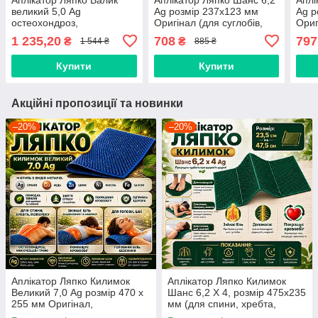
великий 5,0 Ag
Ag розмір 237х123 мм
Ag р
остеохондроз,
Оригінал (для суглобів,
Ориг
міжхребцеві грижі, зняття
хребта, судин,
гриж
1 235,20
708
797
₴
₴
1 544 ₴
885 ₴
болю, напруження, масаж
знеболювальний)
шиї,
Купити
Купити
Акційні пропозиції та новинки
–20%
–20%
Аплікатор Ляпко Килимок
Аплікатор Ляпко Килимок
Великий 7,0 Ag розмір 470 х
Шанс 6,2 Х 4, розмір 475х235
255 мм Оригінал,
мм (для спини, хребта,
остеохондроз, артрит, артроз,
знімає біль, спазм)