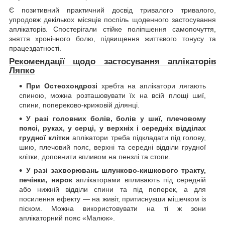
Є позитивний практичний досвід тривалого тривалого,
упродовж декількох місяців поспіль щоденного застосування
аплікаторів. Спостерігали стійке поліпшення самопочуття,
зняття хронічного болю, підвищення життєвого тонусу та
працездатності.
Рекомендації щодо застосування аплікаторів
Ляпко
При Остеохондрозі
хребта на аплікатори лягають
спиною, можна розташовувати їх на всій площі шиї,
спини, попереково-крижовій ділянці.
У разі головних болів, болів у шиї, плечовому
поясі, руках, у серці, у верхніх і середніх відділах
грудної клітки
аплікатори треба підкладати під голову,
шию, плечовий пояс, верхні та середні відділи грудної
клітки, доповнити впливом на пензлі та стопи.
У разі захворювань шлунково-кишкового тракту,
печінки, нирок
аплікаторами впливають під середній
або нижній відділи спини та під поперек, а для
посилення ефекту — на живіт, притиснувши мішечком із
піском. Можна використовувати на ті ж зони
аплікаторний пояс «Малюк».