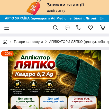
АРГО УКРАЇНА (препарати Ad Medicine, Біоліт, Літовіт, Ем к
Товари та послуги
АПЛІКАТОРИ ЛЯПКО (для суглобів, х
–20%