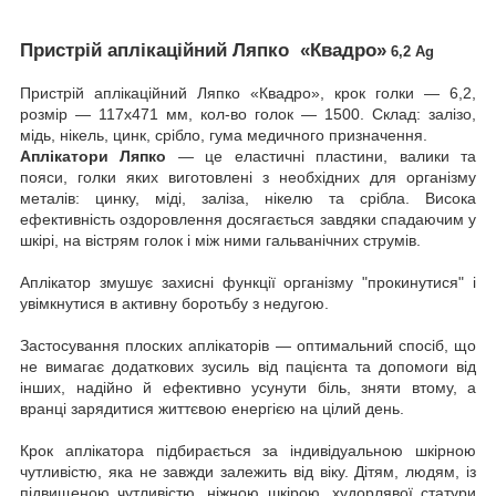
Пристрій аплікаційний Ляпко «Квадро»
6,2 A
g
Пристрій аплікаційний Ляпко «Квадро», крок голки — 6,2,
розмір — 117х471 мм, кол-во голок — 1500. Склад: залізо,
мідь, нікель, цинк, срібло, гума медичного призначення.
Аплікатори Ляпко
— це еластичні пластини, валики та
пояси, голки яких виготовлені з необхідних для організму
металів: цинку, міді, заліза, нікелю та срібла. Висока
ефективність оздоровлення досягається завдяки спадаючим у
шкірі, на вістрям голок і між ними гальванічних струмів.
Аплікатор змушує захисні функції організму "прокинутися" і
увімкнутися в активну боротьбу з недугою.
Застосування плоских аплікаторів — оптимальний спосіб, що
не вимагає додаткових зусиль від пацієнта та допомоги від
інших, надійно й ефективно усунути біль, зняти втому, а
вранці зарядитися життєвою енергією на цілий день.
Крок аплікатора підбирається за індивідуальною шкірною
чутливістю, яка не завжди залежить від віку. Дітям, людям, із
підвищеною чутливістю, ніжною шкірою, худорлявої статури