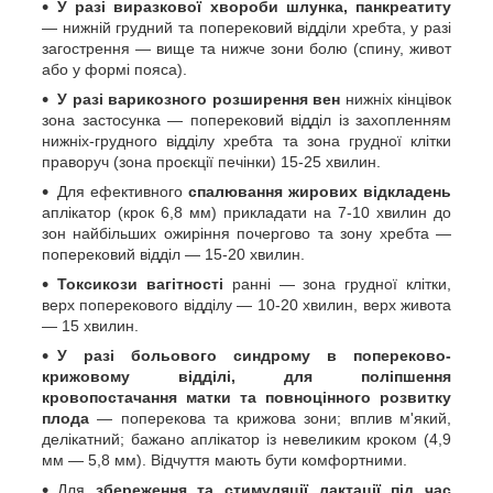
У разі виразкової хвороби шлунка, панкреатиту
— нижній грудний та поперековий відділи хребта, у разі
загострення — вище та нижче зони болю (спину, живот
або у формі пояса).
У разі варикозного розширення вен
нижніх кінцівок
зона застосунка — поперековий відділ із захопленням
нижніх-грудного відділу хребта та зона грудної клітки
праворуч (зона проєкції печінки) 15-25 хвилин.
Для ефективного
спалювання жирових відкладень
аплікатор (крок 6,8 мм) прикладати на 7-10 хвилин до
зон найбільших ожиріння почергово та зону хребта —
поперековий відділ — 15-20 хвилин.
Токсикози вагітності
ранні — зона грудної клітки,
верх поперекового відділу — 10-20 хвилин, верх живота
— 15 хвилин.
У разі больового синдрому в попереково-
крижовому відділі, для поліпшення
кровопостачання матки та повноцінного розвитку
плода
— поперекова та крижова зони; вплив м'який,
делікатний; бажано аплікатор із невеликим кроком (4,9
мм — 5,8 мм). Відчуття мають бути комфортними.
Для
збереження та стимуляції лактації під час