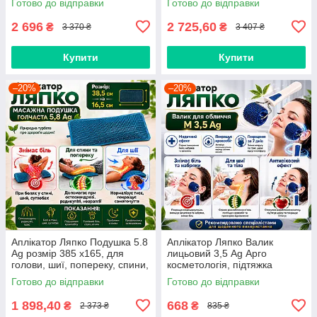
Готово до відправки
Готово до відправки
зняття болю
2 696
2 725,60
₴
₴
3 370 ₴
3 407 ₴
Купити
Купити
–20%
–20%
Аплікатор Ляпко Подушка 5.8
Аплікатор Ляпко Валик
Ag розмір 385 х165, для
лицьовий 3,5 Ag Арго
голови, шиї, попереку, спини,
косметологія, підтяжка
хребта, суглобів, ніг
обличчя, зморшки, ліфтинг,
Готово до відправки
Готово до відправки
для масажу дітей
1 898,40
668
₴
₴
2 373 ₴
835 ₴