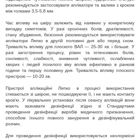
рекомендується застосовувати аплікатори та валики з кроком
між голками 3,5-5,8 мм.
Час впливу на шкіру залежить від наявних у конкретному
випадку симптомів. У разі хронічних болів, дратівливості,
стану збудження, безсоння рекомендується використовувати
аплікатори Ляпко в другій половині дня або перед сном.
Тривалість впливу для плоского ВАЛ — 25-30 хв. і більше. У
разі загострення процесу, різких та інтенсивних болів,
сонливості, слабкості, зниження чутливості, ослаблених
хворих і людей похилого віку вплив ефективно в ранкові
години та першу половину дня. Тривалість впливу плоского
пристрою — 10-20 хв.
Пристрої аплікаційні Ляпко в процесі використання
стикаються зі шкірою, не пошкоджуючи її, і не мають контакту
кров'ю. У лікувальних установах після сеансу аплікацій вони
мають зазнавати дезінфекції згідно зі Стандартами
проведення дезінфекції виробів медичного призначення,
способом їхнього повного занурення в дезінфікувальний
розчин.
Для проведення дезінфекції використовуються нехлормісні