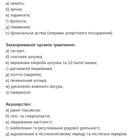
а) нежить;
б) ангіни;
в) ларингити;
г) бронхіти;
д) пневмонія;
є) бронхіальна астма (зокрема алергічного походження).
Захворювання органів травлення:
а) гастрит;
б) гіпотонія шлунка;
в) виразкова хвороба шлунка та 12-палої кишки;
г) дискинезія кишківника;
д) коліти (закрепи);
е) печеночная колика;
ж) дискінезія жовчного міхура;
з) панкреатит.
Акушерство:
а) ранні токсикози;
б) гіпо- та гіпергалактія;
в) збереження вагітності;
г) знеболення та регулювання родової діяльності;
д) відновлення в післяпологовому періоді та післяїзна перерізи.