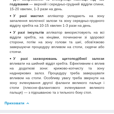
годування
— верхній і середньо-грудний відділи спини,
15-20 хвилин, 1-3 рази на день.
У разі мастил
аплікатор укладають на зону
запалення молочної залози та зону середньо-грудного
відділу хребта на 10-15 хвилин 1-3 рази на день.
У разі інсультів
аплікатор використовують на всі
відділи хребта, на кінцівки, починаючи зі здорової
сторони, потім на зону голови та шиї, обов'язково
завершуючи процедуру впливом на стопи, сидячи або
стоячи.
У разі захворювань щитоподібної залози
впливати на шийний відділ хребта. Ефективним є вплив
на додаткові зони: крижово-копчисту та зону
надниркових залоз. Процедуру треба завершувати
впливом на стопи. Особливу увагу треба звернути на
зону зчленування другої фаланги великого пальця і
стопи (плюсне-фалангового зчленування великого
пальця) — з підошваною та з тильного боку стоп.
Приховати