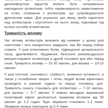
дискомфортних відчуттів можуть бути: неправильне
накладення аплікаторів, тобто нерівномірність навантаження
на голки, сповзання з аплікаторів, що супроводжується
дряпанням шкіри. Для усунення цих явищ треба піднятися
над аплікатором і опуститися на нього знову, підклавши під
колінні суглоби м'який валик.
Тривалість впливу
Час впливу аплікаторів залежить від наявних у цьому разі
симптомів і того конкретного завдання, яке Ви перед собою
ставите. У разі інтенсивних болів, підвищення артеріального
тиску, дратівливості, збудження, безсоння рекомендується
використовувати аплікатори в другій половині дня або перед
сном. Тривалість впливу — 15-30 хвилин, для валика — 10-15
хвилин.
У разі гіпотонії, сонливості, слабкості, зниження чутливості, а
також у ослаблених хворих і літніх людей вплив ефективно
проводити в ранкові години та першу половину дня.
Тривалість сеансу становить для аплікатора — 7-10 хвилин,
для валика — 5-7 хвилин. У певних випадках виражений
позитивний ефект досягається тривалим впливом від 30
хвилин до 1-2 годин. Курс лікування становить 1-2 тижні.
Лікування можна повторити за 2-4 тижні.