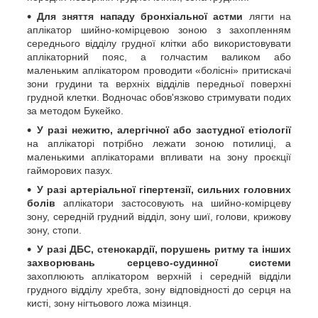
Для зняття нападу бронхіальної астми
лягти на
аплікатор шийно-комірцевою зоною з захопленням
середнього відділу грудної клітки або використовувати
аплікаторний пояс, а голчастим валиком або
маленьким аплікатором проводити «болісні» притискачі
зони грудини та верхніх відділів передньої поверхні
грудной клетки. Водночас обов'язково стримувати подих
за методом Букейко.
У разі нежитю, алергічної або застудної етіології
на аплікаторі потрібно лежати зоною потилиці, а
маленькими аплікаторами впливати на зону проєкції
гайморових пазух.
У разі артеріальної гіпертензії, сильних головних
болів
аплікатори застосовують на шийно-комірцеву
зону, середній грудний відділ, зону шиї, голови, крижову
зону, стопи.
У разі ДБС, стенокардії, порушень ритму та інших
захворювань серцево-судинної системи
захоплюють аплікатором верхній і середній відділи
грудного відділу хребта, зону відповідності до серця на
кисті, зону нігтьового ложа мізинця.