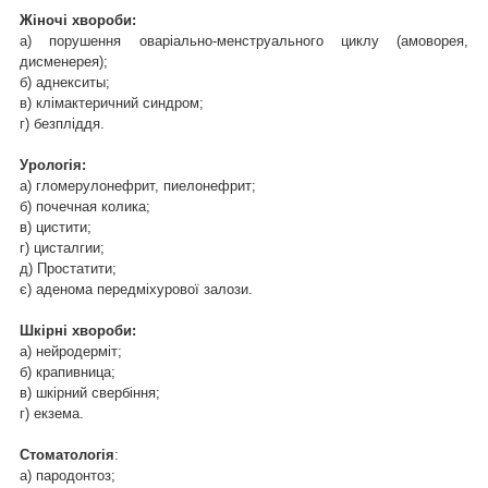
Жіночі хвороби:
а) порушення оваріально-менструального циклу (амоворея,
дисменерея);
б) аднекситы;
в) клімактеричний синдром;
г) безпліддя.
Урологія:
а) гломерулонефрит, пиелонефрит;
б) почечная колика;
в) цистити;
г) цисталгии;
д) Простатити;
є) аденома передміхурової залози.
Шкірні хвороби:
а) нейродерміт;
б) крапивница;
в) шкірний свербіння;
г) екзема.
Стоматологія
:
а) пародонтоз;