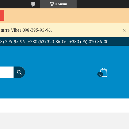
Кошик
іть Viber 098•395•95•96.
98) 395-95-96
+380 (63) 320-86-06
+380 (95) 070-86-00