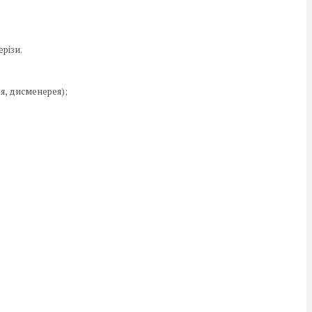
ерізи.
я, дисменерея);