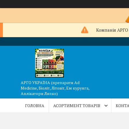
Компанія АРГО 
АРГО УКРАЇНА (препарати Ad
Medicine, Біоліт, Літовіт, Ем курунга,
Аплікатори Ляпко)
ГОЛОВНА
АСОРТИМЕНТ ТОВАРІВ
КОНТА