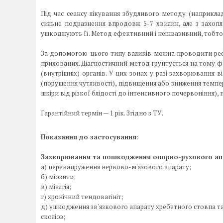
Під час сеансу лікування збудливого методу (наприклад
сильне подразнення впродовж 5-7 хвилин, але з захопл
ушкоджують її. Метод ефективний і неінвазивний, тобто 
За допомогою цього типу валиків можна проводити рефл
прихованих. Діагностичний метод ґрунтується на тому фак
(внутрішніх) органів. У цих зонах у разі захворювання ві
(порушення чутливості), підвищення або зниження темп
шкіри від різкої блідості до інтенсивного почервоніння),
Гарантійний термін — 1 рік. Згідно з ТУ.
Показання до застосування
:
Захворювання та пошкодження опорно-рухового ап
а) перенапруження нервово-м'язового апарату;
б) міозити;
в) міалгія;
г) хронічний тендовагініт;
д) ушкодження зв'язкового апарату хребетного стовпа та
сколіоз;