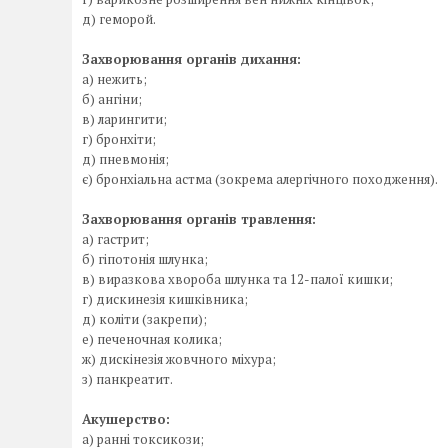
д) геморой.
Захворювання органів дихання:
а) нежить;
б) ангіни;
в) ларингити;
г) бронхіти;
д) пневмонія;
є) бронхіальна астма (зокрема алергічного походження).
Захворювання органів травлення:
а) гастрит;
б) гіпотонія шлунка;
в) виразкова хвороба шлунка та 12-палої кишки;
г) дискинезія кишківника;
д) коліти (закрепи);
е) печеночная колика;
ж) дискінезія жовчного міхура;
з) панкреатит.
Акушерство:
а) ранні токсикози;