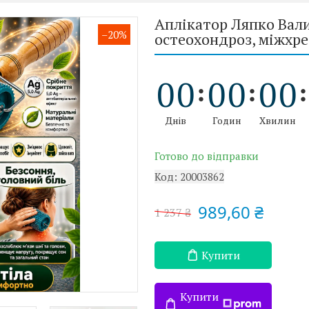
Аплікатор Ляпко Вали
–20%
остеохондроз, міжхреб
0
0
0
0
0
0
Днів
Годин
Хвилин
Готово до відправки
Код:
20003862
989,60 ₴
1 237 ₴
Купити
Купити