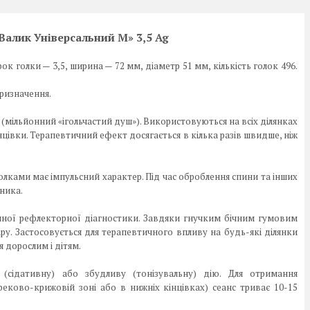
«Валик Універсальний М»
3,5 A
g
к голки — 3,5, ширина — 72 мм, діаметр 51 мм, кількість голок 496.
призначення.
 (мільйонний «ігольчастий душ»). Використовуються на всіх ділянках
кінцівки. Терапевтичний ефект досягається в кілька разів швидше, ніж
 голками має імпульсний характер. Під час оброблення спини та інших
ника.
очної рефлекторної діагностики. Завдяки гнучким бічним гумовим
ру. Застосовується для терапевтичного впливу на будь-які ділянки
я дорослим і дітям.
(сідативну) або збудливу (тонізувальну) дію. Для отримання
реково-крижовій зоні або в нижніх кінцівках) сеанс триває 10-15