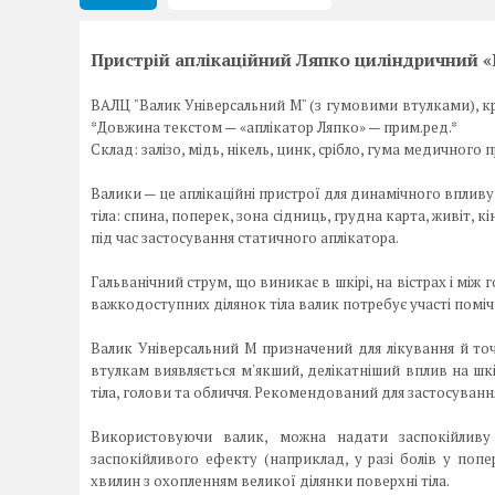
Пристрій аплікаційний Ляпко циліндричний 
ВАЛЦ "Валик Універсальний М" (з гумовими втулками), кро
*Довжина текстом — «аплікатор Ляпко» — прим.ред.*
Склад: залізо, мідь, нікель, цинк, срібло, гума медичного 
Валики — це аплікаційні пристрої для динамічного впливу
тіла: спина, поперек, зона сідниць, грудна карта, живіт, 
під час застосування статичного аплікатора.
Гальванічний струм, що виникає в шкірі, на вістрах і між
важкодоступних ділянок тіла валик потребує участі поміч
Валик Універсальний М призначений для лікування й т
втулкам виявляється м'якший, делікатніший вплив на шкі
тіла, голови та обличчя. Рекомендований для застосуванн
Використовуючи валик, можна надати заспокійливу 
заспокійливого ефекту (наприклад, у разі болів у попе
хвилин з охопленням великої ділянки поверхні тіла.