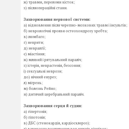
ж) травми, переломи кісток;
з) післяопераційні стани.
Захворювання нервової системи:
а) відновлення після черепно-мозкових травм і інсультів;
б) неврологічні прояви остеохондрозу хребта;
в) люмбаго;
г) неврити;
д) невралгії;
є) міастіння;
ж) млявий і рятувальний параліч;
з) істерія, неврастенія, безсоння;
і) сексуальні неврози;
до) нічний енурез;
л) мігрень;
м) болезнь Рейно;
н) дитячий церебральний параліч.
Захворювання серця й судин:
а) гіпертонія;
б) гіпотонія;
в) ДБС (стенокардія, кардіосклероз);
г) варикозне розширення вен нижніх кінцівок;