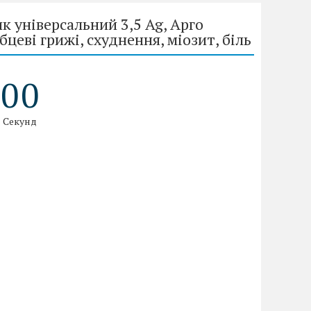
к універсальний 3,5 Ag, Арго
цеві грижі, схуднення, міозит, біль
0
0
Секунд