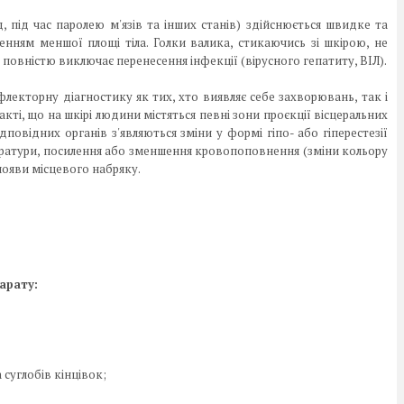
, під час паролею м'язів та інших станів) здійснюється швидке та
енням меншої площі тіла. Голки валика, стикаючись зі шкірою, не
повністю виключає перенесення інфекції (вірусного гепатиту, ВІЛ).
екторну діагностику як тих, хто виявляє себе захворювань, так і
ті, що на шкірі людини містяться певні зони проєкції вісцеральних
дповідних органів з'являються зміни у формі гіпо- або гіперестезії
ератури, посилення або зменшення кровопоповнення (зміни кольору
 появи місцевого набряку.
арату:
 суглобів кінцівок;