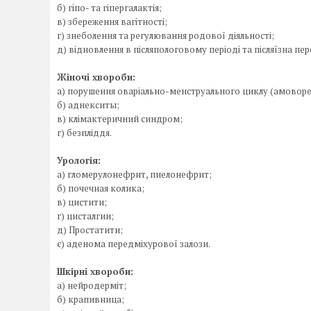
б) гіпо- та гіпергалактія;
в) збереження вагітності;
г) знеболення та регулювання родової діяльності;
д) відновлення в післяпологовому періоді та післяїзна пер
Жіночі хвороби:
а) порушення оваріально-менструального циклу (амоворе
б) аднекситы;
в) клімактеричний синдром;
г) безпліддя.
Урологія:
а) гломерулонефрит, пиелонефрит;
б) почечная колика;
в) цистити;
г) цисталгии;
д) Простатити;
є) аденома передміхурової залози.
Шкірні хвороби:
а) нейродерміт;
б) крапивница;