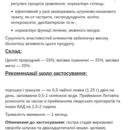
регулює процеси травлення, нормалізує стілець;
ефективний у разі захворювань шлунково-кишкового
тракту, як-от гастрити, гастродуоденіти, коліти,
ентероколіти, дисбактеріози та ін.;
нормалізує функції печінки, жовчного міхура.
Сукупність властивостей елементів забезпечує високу
біологічну активність цього продукту.
Склад:
Цеоліт природний — 55%, висівки пшеничні — 25%, висівки
житні — 20%.
Рекомендації щодо застосування:
порошок і гранули — по 0,5 чайної ложки (1,25 г) двічі на
день, запиваючи 0,5-1 склянкою води. Приймання Литовіта
розносити за часом із прийманням лікарських препаратів та
інших БАД на 1,5-2 години.
Тривалість вживання — 1 місяць.
Обмеження до застосування:
гостра стадія виразкової
хвороби шлунка та дванадцятипалої кишки, целіакія,