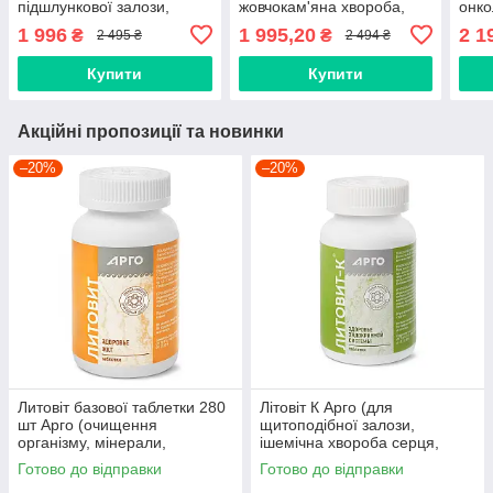
підшлункової залози,
жовчокам'яна хвороба,
онко
подагра, схуднення,
діабет, гепатит, ішемія,
міом
1 996
1 995,20
2 1
₴
₴
2 495 ₴
2 494 ₴
алергія, онкологія
описторхоз, лямблії
інто
Купити
Купити
Акційні пропозиції та новинки
–20%
–20%
Литовіт базової таблетки 280
Літовіт К Арго (для
шт Арго (очищення
щитоподібної залози,
організму, мінерали,
ішемічна хвороба серця,
мікроелементи, імунітет,
атеросклероз, тиск, йод,
Готово до відправки
Готово до відправки
холестерин)
ламінарія)