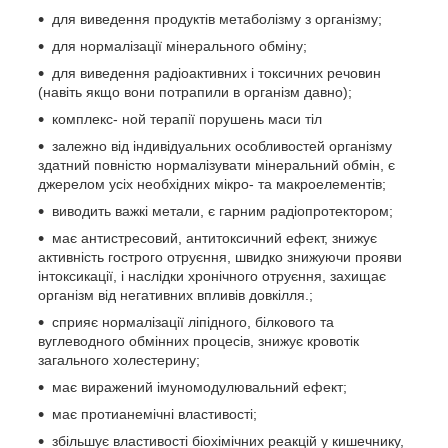
для виведення продуктів метаболізму з організму;
для нормалізації мінерального обміну;
для виведення радіоактивних і токсичних речовин
(навіть якщо вони потрапили в організм давно);
комплекс- ной терапії порушень маси тіл
залежно від індивідуальних особливостей організму
здатний повністю нормалізувати мінеральний обмін, є
джерелом усіх необхідних мікро- та макроелементів;
виводить важкі метали, є гарним радіопротектором;
має антистресовий, антитоксичний ефект, знижує
активність гострого отруєння, швидко знижуючи прояви
інтоксикації, і наслідки хронічного отруєння, захищає
організм від негативних впливів довкілля.;
сприяє нормалізації ліпідного, білкового та
вуглеводного обмінних процесів, знижує кровотік
загального холестерину;
має виражений імуномодулювальний ефект;
має протианемічні властивості;
збільшує властивості біохімічних реакцій у кишечнику,