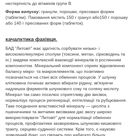
нестерпність до вітамінів групи B.
Форма випуску:
гранули, порошки, пресовані форми
(таблетки). Паковання містить 150 г гранул або150 г порошку
або 140 г пресованих форм (таблеток).
качалктика фахівця.
БАД "Литовіт" має здатність сорбувати низько- і
високомолекулярні сполуки (токсини, метан, сірководень та
ін.) завдяки комплексній взаємодії мінералів із рослинним
компонентом. Мінеральний компонент сприяє відновленню
балансу мікро- та макроелементів, що позитивно
позначається на стані всіх обмінних процесів. У шлунку
клітковина починає активно вбирати рідину, зв'язуючи
надлишок ферментів шлункового соку та соляну кислоту.
Мінерал так само посилює сприятливу дію висівок,
нормалізує процеси регенерації, епітелізації та рубцювання.
Таке поєднання властивостей мінералу — цеоліта з
пшеничними та житчими висівками дає змогу широко
використовувати "Литовіт" для нормалізації обмінних
процесів, профілактики захворювань шлунково-кишкового
тракту, серцево-судинної системи. Крім того, є науково
доведений факт, що свідчить про набагато більшу