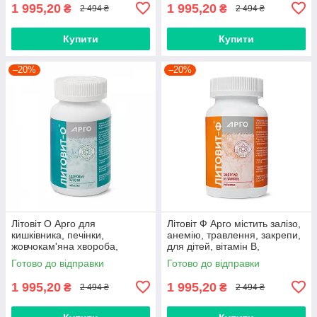
1 995,20
1 995,20
₴
₴
2 494 ₴
2 494 ₴
Купити
Купити
–20%
–20%
Літовіт О Арго для
Літовіт Ф Арго містить залізо,
кишківника, печінки,
анемію, травлення, закрепи,
жовчокам'яна хвороба,
для дітей, вітамін В,
діабет, гепатит, ішемія,
очищення крові, лімфи
Готово до відправки
Готово до відправки
описторхоз, лямблії
1 995,20
1 995,20
₴
₴
2 494 ₴
2 494 ₴