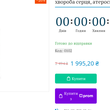
–20%
хвороба серця, атерос
0
0
0
0
0
0
Днів
Годин
Хвилин
Готово до відправки
Код:
0102
1 995,20 ₴
2 494 ₴
Купити
Купити
з