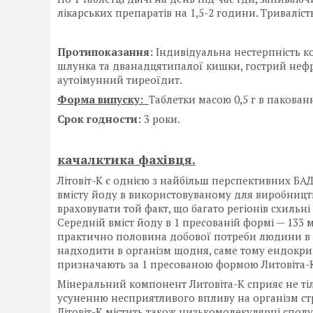
лікарських препаратів на 1,5-2 години. Триваліст
Протипоказання:
Індивідуальна нестерпність к
шлунка та дванадцятипалої кишки, гострий нефр
аутоімунний тиреоїдит.
Форма випуску:
Таблетки масою 0,5 г в пакован
Срок годности:
3 роки.
качалктика фахівця.
Літовіт-К є однією з найбільш перспективних БА
вмісту йоду в використовуваному для виробництв
враховувати той факт, що багато регіонів схильн
Середній вміст йоду в 1 пресованій формі — 133 м
практично половина добової потреби людини в йо
надходити в організм щодня, саме тому ендокри
призначають за 1 пресованою формою Литовіта-
Мінеральний компонент Литовіта-К сприяє не тіль
усуненню несприятливого впливу на організм ст
Літовіт-К містить також низькомолекулярні сполук