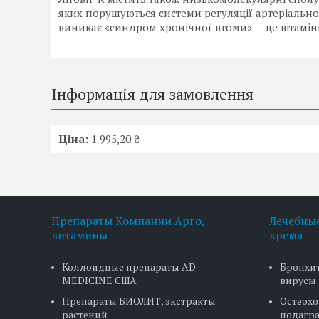
яких порушуються системи регуляції артеріально
виникає «синдром хронічної втоми» — це вітаміни
Інформація для замовлення
Ціна:
1 995,20 ₴
Препараты Компании Арго,
Лечебные
витамины
крема
Коллоидные препараты AD
Бронхит
MEDICINE США
вирусы
Препараты БИОЛИТ, экстракты
Остеохо
растений
подагр