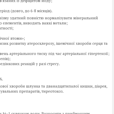
в'язаних із дефіцитом йоду;
од (довго, до 6-8 місяців).
анізму здатний повністю нормалізувати мінеральний
о елементів, виводить важкі метали;
тності;
ічної втоми»;
изик розвитку атеросклерозу, ішемічної хвороби серця та
вень артеріального тиску під час артеріальної гіпертензії;
епів);
едінкових реакцій у разі стресу.
%.
кової хвороби шлунка та дванадцятипалої кишки, діарея,
вальних препаратів, тиреотокоз.
ючи 1⁄2-1 склянкою води. Розносити з прийманням