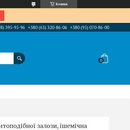
Кошик
98) 395-95-96
+380 (63) 320-86-06
+380 (95) 070-86-00
щитоподібної залози, ішемічна