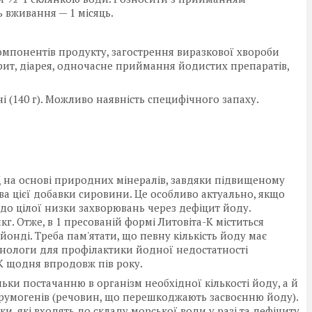
ь вживання — 1 місяць.
омпонентів продукту, загострення виразкової хвороби
ит, діарея, одночасне приймання йодистих препаратів,
ні (140 г). Можливо наявність специфічного запаху.
Д на основі природних мінералів, завдяки підвищеному
а цієї добавки сировини. Це особливо актуально, якщо
і до цілої низки захворювань через дефіцит йоду.
кг. Отже, в 1 пресованій формі Литовіта-К міститься
нді. Треба пам'ятати, що певну кількість йоду має
нологи для профілактики йодної недостатності
К щодня впродовж пів року.
ки постачанню в організм необхідної кількості йоду, а й
румогенів (речовин, що перешкоджають засвоєнню йоду).
и, які входять до складу морської води у разі та дефіциту