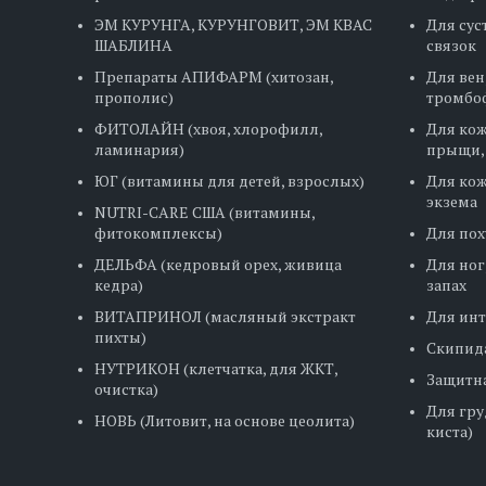
ЭМ КУРУНГА, КУРУНГОВИТ, ЭМ КВАС
Для сус
ШАБЛИНА
связок
Препараты АПИФАРМ (хитозан,
Для вен
прополис)
тромбо
ФИТОЛАЙН (хвоя, хлорофилл,
Для кож
ламинария)
прыщи,
ЮГ (витамины для детей, взрослых)
Для кож
экзема
NUTRI-CARE США (витамины,
фитокомплексы)
Для пох
ДЕЛЬФА (кедровый орех, живица
Для ног
кедра)
запах
ВИТАПРИНОЛ (масляный экстракт
Для ин
пихты)
Скипид
НУТРИКОН (клетчатка, для ЖКТ,
Защитна
очистка)
Для гру
НОВЬ (Литовит, на основе цеолита)
киста)