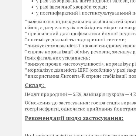
у разі захворювань щитоподібної залози, по
у разі ішемічної хвороби серця;
у постинфарктний і постинсультувальний пері
* залежно від індивідуальних особливостей орг
обмін, є джерелом усіх необхідних мікро- та макр
* призначений для профілактики йодної недоста
* оптимізує діяльність ендокринної системи;
* знижує стомлюваність і прояви синдрому «хрон
* сприяє нормалізації обміну речовин, зменшує р
їхніх фатальних ускладнень;
* знижує прояви «метеочутливості», нормалізує рі
* нормалізує діяльність ШКТ (особливо у разі закр
* використання Литовіта-К сприяє стабілізації пов
Склад:
Цеоліт природний — 55%, ламінарія цукрова — 45
Обмеження до застосування: гостра стадія вираз
гострі нефрити, одночасне приймання йодотриму
Рекомендації щодо застосування:
По 1 таблетці двічі на день під час їди, запива