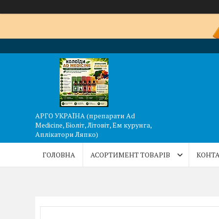
АРГО УКРАЇНА (препарати Ad
Medicine, Біоліт, Літовіт, Ем курунга,
Аплікатори Ляпко)
ГОЛОВНА
АСОРТИМЕНТ ТОВАРІВ
КОНТА