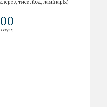
клероз, тиск, йод, ламінарія)
0
0
Секунд