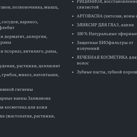
РИЦИНИОЛ, восстановление
тавов, позвоночника, мышц,
слизистой
АРГОВАСНА (хитозан, ионы 
, сосудов, варикоз,
ЭЛИКСИР ДЛЯ ГЛАЗ , капли
флебит
100 % Натуральные эфирные
и дерматит, аллергия,
 раны
Защитные БИОфильтры от
излучений
и псориаз, витилиго, раны,
ЛЕЧЕБНАЯ КОСМЕТИКА для 
волос
удения, растяжки, целлюлит
Зубные пасты, зубной поро
, грибок, микоз, натоптыши,
тимной гигиены
арные ванны Залманова
я косметика для кожи
ди (мастопатия, растяжки,