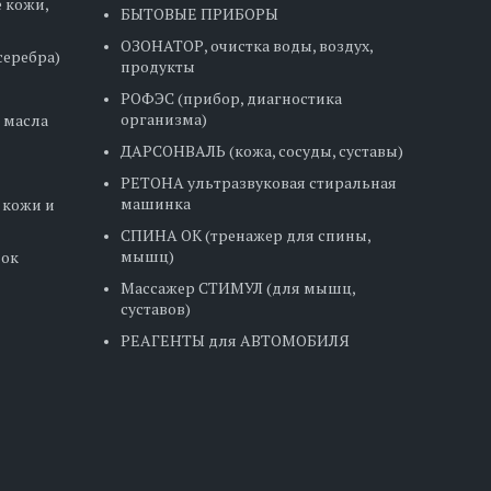
 кожи,
БЫТОВЫЕ ПРИБОРЫ
ОЗОНАТОР, очистка воды, воздух,
серебра)
продукты
РОФЭС (прибор, диагностика
организма)
 масла
ДАРСОНВАЛЬ (кожа, сосуды, суставы)
РЕТОНА ультразвуковая стиральная
машинка
кожи и
СПИНА ОК (тренажер для спины,
мышц)
шок
Массажер СТИМУЛ (для мышц,
суставов)
РЕАГЕНТЫ для АВТОМОБИЛЯ