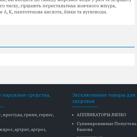
го тиску, гіршають перистальтика жовчного міхура,
 А, К, пантотенова кислота, білки та вуглеводи.
 наружные средства,
Эксклюзивные товары для
здоровья
, простуда, грипп, герпес,
АППЛИКАТОРЫ ЛЯПКО
Супинированные Полустел
ндроз, артрит, артроз,
Быкова
а