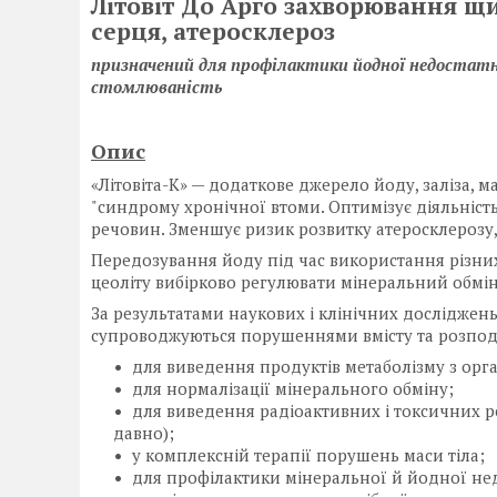
Літовіт До Арго захворювання щи
серця, атеросклероз
призначений для профілактики йодної недостатн
стомлюваність
Опис
«Літовіта-К» — додаткове джерело йоду, заліза, м
"синдрому хронічної втоми. Оптимізує діяльніст
речовин. Зменшує ризик розвитку атеросклерозу,
Передозування йоду під час використання різних 
цеоліту вибірково регулювати мінеральний обмін
За результатами наукових і клінічних досліджень
супроводжуються порушеннями вмісту та розподіл
для виведення продуктів метаболізму з орга
для нормалізації мінерального обміну;
для виведення радіоактивних і токсичних р
давно);
у комплексній терапії порушень маси тіла;
для профілактики мінеральної й йодної нед