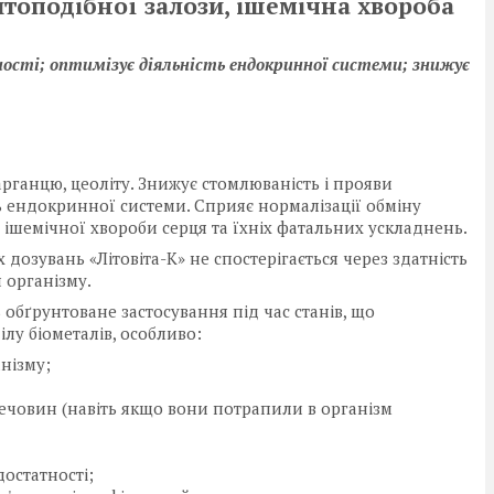
топодібної залози, ішемічна хвороба
ості; оптимізує діяльність ендокринної системи; знижує
арганцю, цеоліту. Знижує стомлюваність і прояви
ь ендокринної системи. Сприяє нормалізації обміну
 ішемічної хвороби серця та їхніх фатальних ускладнень.
дозувань «Літовіта-К» не спостерігається через здатність
 організму.
 обґрунтоване застосування під час станів, що
у біометалів, особливо:
нізму;
ечовин (навіть якщо вони потрапили в організм
остатності;