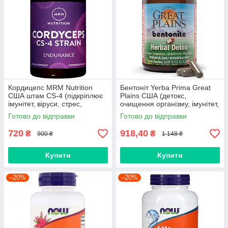
Кордицепс MRM Nutrition
Бентоніт Yerba Prima Great
США штам CS-4 (підкріплює
Plains США (детокс,
імунітет, віруси, стрес,
очищення організму, імунітет,
атеросклероз, зміцнює
віруси, анемія, дисбактеріоз,
Готово до відправки
Готово до відправки
судини)
прищі, алергія)
720
918,40
₴
₴
900 ₴
1 148 ₴
Купити
Купити
–20%
–20%