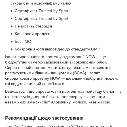
сукралози й ацесульфаму калію
Сертификат Trusted by Sport
Сертификат Trusted by Sport
Не містить стероїдів
Кошерний продукт
Без ГМО
Контроль якості відповідно до стандарту GMP
Ізолят сироваткового протеїну від компанії NOW — це
біодоступний і легко засвоюваний високоякісний білок.
Сироватковий протеїн містить натуральні амінокислоти з
розгалуженими бічними ланцюгами (BCAA). Ізолят
сироваткового протеїну NOW — ідеальний вибір для людей,
які ведуть активний спосіб життя.
Вважається, що сироватковий протеїн має найвищу біологічну
цінність з усіх джерел білка та перевершує за вмістом
незамінних амінокислот яловичину, молоко, казеїн і сою.
Рекомендації щодо застосування
Додайте 1 мірну ложку без гірки на 240 мл води холодної