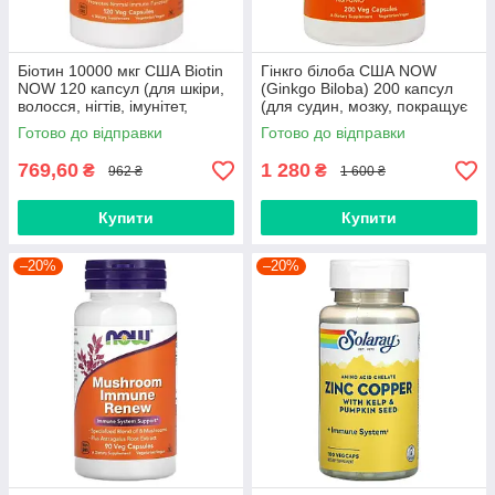
Біотин 10000 мкг США Biotin
Гінкго білоба США NOW
NOW 120 капсул (для шкіри,
(Ginkgo Biloba) 200 капсул
волосся, нігтів, імунітет,
(для судин, мозку, покращує
дисбактеріоз, схуднення)
пам'ять, інсульт, тиск)
Готово до відправки
Готово до відправки
769,60
1 280
₴
₴
962 ₴
1 600 ₴
Купити
Купити
–20%
–20%