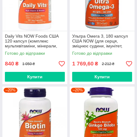
Daily Vits NOW Foods США
Ультра Омега 3, 180 капсул
120 капсул (комплекс
США NOW (для серця,
мультивітаміни, мінерали,
зміцнює судини, імунітет,
вітаміни, імунітет, віруси,
холестерин, алергія, рани,
Готово до відправки
Готово до відправки
лютеїн)
акне)
840
1 769,60
₴
₴
1 050 ₴
2 212 ₴
Купити
Купити
–20%
–20%