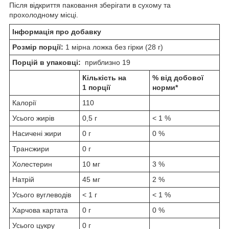
Після відкриття паковання зберігати в сухому та
прохолодному місці.
Інформація про добавку
Розмір порції:
1 мірна ложка без гірки (28 г)
Порцій в упаковці:
приблизно 19
Кількість на
% від добової
1 порції
норми*
Калорії
110
Усього жирів
0,5 г
< 1 %
Насичені жири
0 г
0 %
Трансжири
0 г
Холестерин
10 мг
3 %
Натрій
45 мг
2 %
Усього вуглеводів
< 1 г
< 1 %
Харчова картата
0 г
0 %
Усього цукру
0 г