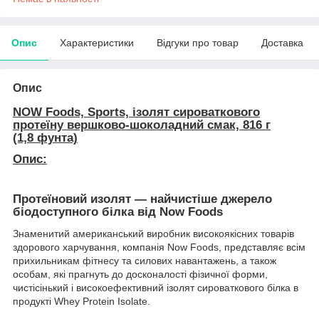
Опис
Характеристики
Відгуки про товар
Доставка
Опис
NOW Foods, Sports, ізолят сироваткового
протеїну вершково-шоколадний смак, 816 г
(1,8 фунта)
Опис:
Протеїновий изолят
— найчистіше джерело
біодоступного білка від Now Foods
Знаменитий американський виробник високоякісних товарів
здорового харчування, компанія Now Foods, представляє всім
прихильникам фітнесу та силових навантажень, а також
особам, які прагнуть до досконалості фізичної форми,
чистісінький і високоефективний ізолят сироваткового білка в
продукті Whey Protein Isolate.