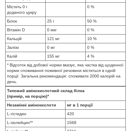
Містить 0 г
0 %
доданого цукру
Білок
25 г
50 %
Вітамін D
0 мкг
0 %
Кальцій
121 мг
10 %
Залізо
0 мг
0 %
Калій
155 мг
4 %
* Відсоток від добової норми вказує, яка частка від щоденної
норми споживання поживної речовини міститься в одній
порції. Загальна рекомендація: споживати 2000 калорій на
день.
Типовий амінокислотний склад білка
(примір, на порцію)*
Незамінні амінокислоти
мг в 1 порції
L-гістидин
420
L-ізолейцин**
1568