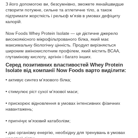
З його допомогою ви, безсумнівно, зможете якнайшвидше
створити потужне, сильне та атлетичне тіло, а також
підтримати жорсткість і рельєф м'язів в умовах дефіциту
калорій.
Now Foods Whey Protein Isolate — це дієтичне джерело
високоякісного мікрофільтрованого білка, який має
максимальну біологічну цінність. Продукт вирізняється
широким амінокислотним профілем, який містить BCAA,
глутамінову кислоту, аргінін і багато інших.
Серед позитивних властивостей Whey Protein
Isolate від компанії Now Foods варто виділити:
• активує синтез м'язового білка;
• стимулює ріст сухої м'язової маси;
• прискорює відновлення в умовах інтенсивних фізичних
навантажень;
• пригнічує м'язовий катаболізм;
• дає організму енергію, необхідну для тренувань в умовах