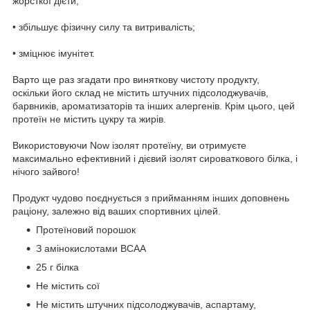
жорсткої дієти;
• збільшує фізичну силу та витривалість;
• зміцнює імунітет.
Варто ще раз згадати про виняткову чистоту продукту,
оскільки його склад не містить штучних підсолоджувачів,
барвників, ароматизаторів та інших алергенів. Крім цього, цей
протеїн не містить цукру та жирів.
Використовуючи Now ізолят протеїну, ви отримуєте
максимально ефективний і дієвий ізолят сироваткового білка, і
нічого зайвого!
Продукт чудово поєднується з прийманням інших доповнень
раціону, залежно від ваших спортивних цілей.
Протеїновий порошок
З амінокислотами BCAA
25 г білка
Не містить сої
Не містить штучних підсолоджувачів, аспартаму,