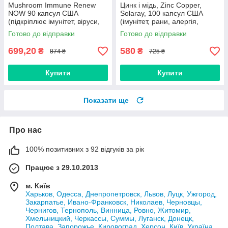
Mushroom Immune Renew
Цинк і мідь, Zinc Copper,
NOW 90 капсул США
Solaray, 100 капсул США
(підкріплює імунітет, віруси,
(імунітет, рани, алергія,
грибки, астрагал, кордицепс,
віруси, анемія, грип, вітиліго)
Готово до відправки
Готово до відправки
рейші)
699,20
580
₴
₴
874 ₴
725 ₴
Купити
Купити
Показати ще
Про нас
100% позитивних з 92 відгуків за рік
Працює з 29.10.2013
м. Київ
Харьков, Одесса, Днепропетровск, Львов, Луцк, Ужгород,
Закарпатье, Ивано-Франковск, Николаев, Черновцы,
Чернигов, Тернополь, Винница, Ровно, Житомир,
Хмельницкий, Черкассы, Суммы, Луганск, Донецк,
Полтава, Запорожье, Кировоград, Херсон, Київ, Україна