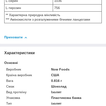
L-серин
1036
L-тирозин
756
** Характерна природна мінливість
*** Амінокислоти з розгалуженими бічними ланцюгами
Приховати
Характеристики
Основні
Виробник
Now Foods
Країна виробник
США
Вага
0.816 г
Смак
Шоколад
Вид протеїну
Ізолят
Упаковка
Пластикова банка
Тип
ізолят