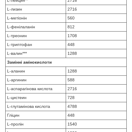
L-лейцин**
2716
L-лизин
2716
L-метіонін
560
L-фенілаланін
812
L-треонин
1708
L-триптофан
448
L-валин***
1288
Замінні амінокислоти
L-аланин
1288
L-аргинин
588
L-аспарагінова кислота
2716
L-цистеин
728
L-глутамінова кислота
4788
Гліцин
448
L-пролін
1540