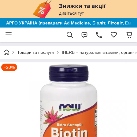
АРГО УКРАЇНА (препарати Ad Medicine, Біоліт, Літовіт, Ем к
Товари та послуги
IHERB – натуральні вітаміни, органі
–20%