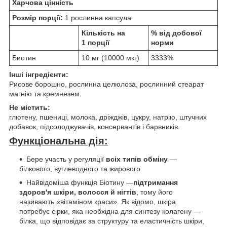
Харчова цінність
Розмір порції:
1 рослинна капсула
Кількість на
% від добової
1 порції
норми
Биотин
10 мг (10000 мкг)
3333%
Інші інгредієнти:
Рисове борошно, рослинна целюлоза, рослинний стеарат
магнію та кремнезем.
Не містить:
глютену, пшениці, молока, дріжджів, цукру, натрію, штучних
добавок, підсолоджувачів, консервантів і барвників.
Функціональна дія:
Бере участь у регуляції
всіх типів обміну
—
білкового, вуглеводного та жирового.
Найвідоміша функція Біотину —
підтримання
здоров'я шкіри, волосся й нігтів
, тому його
називають «вітаміном краси». Як відомо, шкіра
потребує сірки, яка необхідна для синтезу колагену —
білка, що відповідає за структуру та еластичність шкіри,