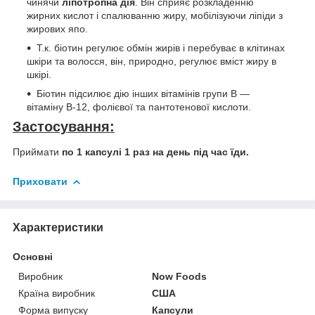
чинячи
ліпотропна дія
. Він сприяє розкладенню
жирних кислот і спалюванню жиру, мобілізуючи ліпіди з
жирових япо.
Т.к. біотин регулює обмін жирів і перебуває в клітинах
шкіри та волосся, він, природно, регулює вміст жиру в
шкірі.
Біотин підсилює дію інших вітамінів групи B —
вітаміну В-12, фолієвої та пантотенової кислоти.
Застосування:
Приймати
по 1 капсулі 1 раз на день під час їди.
Приховати
Характеристики
Основні
Виробник
Now Foods
Країна виробник
США
Форма випуску
Капсули