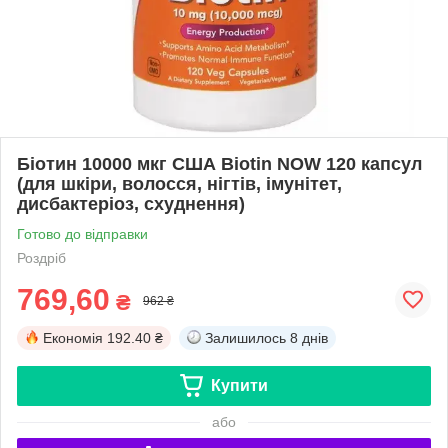
Біотин 10000 мкг США Biotin NOW 120 капсул
(для шкіри, волосся, нігтів, імунітет,
дисбактеріоз, схуднення)
Готово до відправки
Роздріб
769,60
₴
962 ₴
Економія
192.40 ₴
Залишилось
8 днів
Купити
або