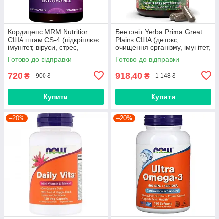
Кордицепс MRM Nutrition
Бентоніт Yerba Prima Great
США штам CS-4 (підкріплює
Plains США (детокс,
імунітет, віруси, стрес,
очищення організму, імунітет,
атеросклероз, зміцнює
віруси, анемія, дисбактеріоз,
Готово до відправки
Готово до відправки
судини)
прищі, алергія)
720
918,40
₴
₴
900 ₴
1 148 ₴
Купити
Купити
–20%
–20%