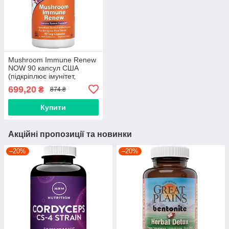
Mushroom Immune Renew
NOW 90 капсул США
(підкріплює імунітет,
віруси, грибки, астрагал,
699,20
₴
874 ₴
кордицепс, рейші)
Купити
Акційні пропозиції та новинки
–20%
–20%