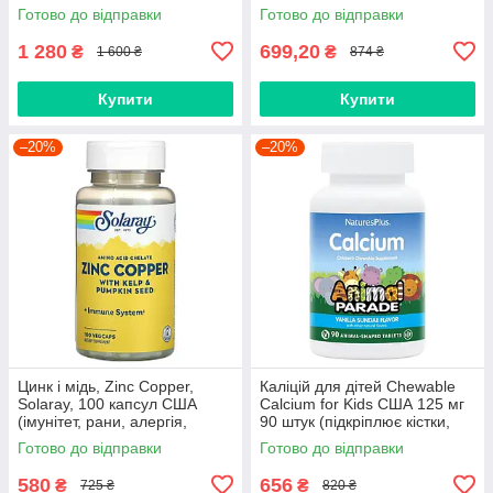
пам'ять, інсульт, тиск)
грибки, астрагал, кордицепс,
Готово до відправки
Готово до відправки
рейші)
1 280
699,20
₴
₴
1 600 ₴
874 ₴
Купити
Купити
–20%
–20%
Цинк і мідь, Zinc Copper,
Каліцій для дітей Chewable
Solaray, 100 капсул США
Calcium for Kids США 125 мг
(імунітет, рани, алергія,
90 штук (підкріплює кістки,
віруси, анемія, грип, вітиліго)
травми, переломи, вітамін Д)
Готово до відправки
Готово до відправки
580
656
₴
₴
725 ₴
820 ₴