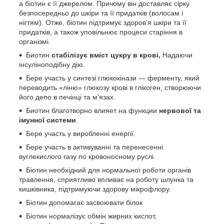
а біотин є її джерелом. Причому він доставляє сірку
безпосередньо до шкіри та її придатків (волосам і
нігтям). Отже, біотин підтримує здоров'я шкіри та її
придатків, а також уповільнює процеси старіння в
організмі.
Биотин
стабілізує вміст цукру в крові,
Надаючи
інсуліноподібну дію.
Бере участь у синтезі глюкокінази — ферменту, який
переводить «ліню» глюкозу крові в глікоген, створюючи
його депо в печінці та м'язах.
Биотин благотворно влияет на функции
нервової та
імунної системи
.
Бере участь у виробленні енергії.
Бере участь в активуванні та перенесенні
вуглекислого газу по кровоносному руслі.
Біотин необхідний для нормальної роботи органів
травлення, сприятливо впливає на роботу шлунка та
кишківника, підтримуючи здорову мікрофлору.
Біотин допомагає засвоювати білок
Біотин нормалізує обмін жирних кислот,