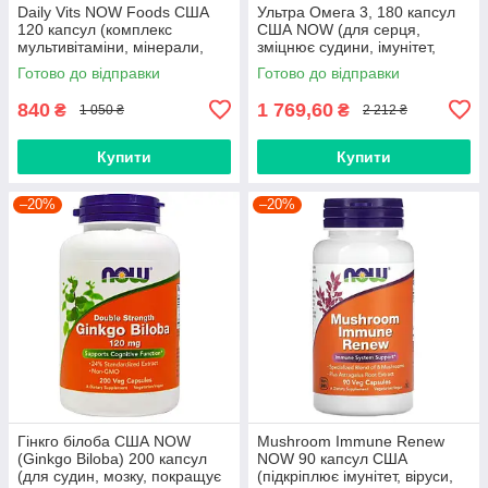
Daily Vits NOW Foods США
Ультра Омега 3, 180 капсул
120 капсул (комплекс
США NOW (для серця,
мультивітаміни, мінерали,
зміцнює судини, імунітет,
вітаміни, імунітет, віруси,
холестерин, алергія, рани,
Готово до відправки
Готово до відправки
лютеїн)
акне)
840
1 769,60
₴
₴
1 050 ₴
2 212 ₴
Купити
Купити
–20%
–20%
Гінкго білоба США NOW
Mushroom Immune Renew
(Ginkgo Biloba) 200 капсул
NOW 90 капсул США
(для судин, мозку, покращує
(підкріплює імунітет, віруси,