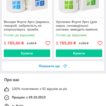
Венорм Форте Арго (варикоз,
Уролизин Форте Арго (для
геморой, набряклість ніг,
нирок, сечовидільної
атеросклероз, тромби,
системи, виводить каміння,
гіпотиреоз, гіпертонія, тиск)
солі, сечокам'яна хвороба,
Готово до відправки
Готово до відправки
подагра)
1 785,60
1 785,60
₴
₴
2 232 ₴
2 232 ₴
Купити
Купити
Показати ще
Про нас
100% позитивних з 92 відгуків за рік
Працює з 29.10.2013
м. Київ