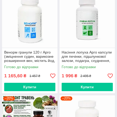
Венорм гранули 120 г Арго
Насіння лопуха Арго капсули
(зміцнення судин, варикозне
для печінки, підшлункової
розширення вен, містить йод,
залози, подагра, схуднення,
гіпертонія, геморой)
алергія, онкологія
Готово до відправки
Готово до відправки
1 165,60
1 996
₴
₴
1 457 ₴
2 495 ₴
Купити
Купити
–20%
–20%