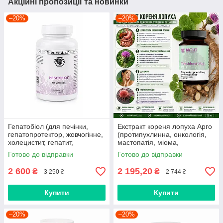
Акційні пропозиції та новинки
–20%
–20%
Гепатобіол (для печінки,
Екстракт кореня лопуха Арго
гепатопротектор, жовчогінне,
(протипухлинна, онкологія,
холецистит, гепатит,
мастопатія, міома,
атеросклероз, ішемія,
очищення, алергія,
Готово до відправки
Готово до відправки
гіпертонія, гастрит,
інтоксикація)
панкреатит)
2 600
2 195,20
₴
₴
3 250 ₴
2 744 ₴
Купити
Купити
–20%
–20%