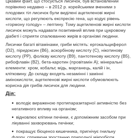
Цікавий факт, що стосується лисичок, був встановлений
порівняно недавно – в 2012 р. корейськими вченими з
плодових тіл лисичок були виділені ацетиленові жирні
кислоти, що регулюють експресію гена, що кодує рівень
«гормону голоду» – лептину. Тому ацетиленові жирні кислоти
лисичок можуть надавати позитивний вплив при цукровому
діабеті і сприяти спалюванню жирів в організмі людини.
Лисички багаті вітамінами, гриби містять: ергокальциферол
(D2), піридоксин (В6), аскорбінову кислоту (С), нікотинову
кислоту (PP), фолієву кислоту (В9), пантотенову кислоту (В5),
рибофлавін (В2), бета-каротин (провітамін А); мінеральні
елементи: хром, кобальт, мідь, марганець, калій і ін,
клітковину. До складу входять незамінні і замінні
амінокислоти, ацетиленові жирні кислоти обумовлюють
корисна дія грибів лисичок для людини.
Дія:
володіє вираженою протипаразитарної активністю без
негативного впливу на організм;
відновлює клітини печінки, є допоміжним засобом при
лікуванні захворювань печінки;
покращує біоценоз кишечника, пригнічує гнильну
флору, сприяючи зростанню природної мікробіоти