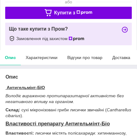
або
Купити з
Що таке купити з Пром?
Замовлення під захистом
Опис
Характеристики
Відгуки про товар
Доставка
Опис
Антигельмінт-БІО
Володіє вираженою протипаразитарної активністю без
негативного впливу на організм.
Склад:
сухі мікронізовані гриби лисички звичайні (
Cantharellus
cibarius
).
Властивості препарату Антигельмінт-Біо
Властивості:
лисички містять полісахариди: хитинманнозу,