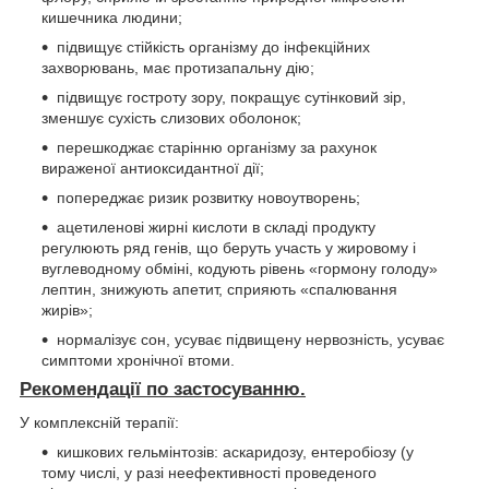
кишечника людини;
підвищує стійкість організму до інфекційних
захворювань, має протизапальну дію;
підвищує гостроту зору, покращує сутінковий зір,
зменшує сухість слизових оболонок;
перешкоджає старінню організму за рахунок
вираженої антиоксидантної дії;
попереджає ризик розвитку новоутворень;
ацетиленові жирні кислоти в складі продукту
регулюють ряд генів, що беруть участь у жировому і
вуглеводному обміні, кодують рівень «гормону голоду»
лептин, знижують апетит, сприяють «спалювання
жирів»;
нормалізує сон, усуває підвищену нервозність, усуває
симптоми хронічної втоми.
Рекомендації по застосуванню
.
У комплексній терапії:
кишкових гельмінтозів: аскаридозу, ентеробіозу (у
тому числі, у разі неефективності проведеного