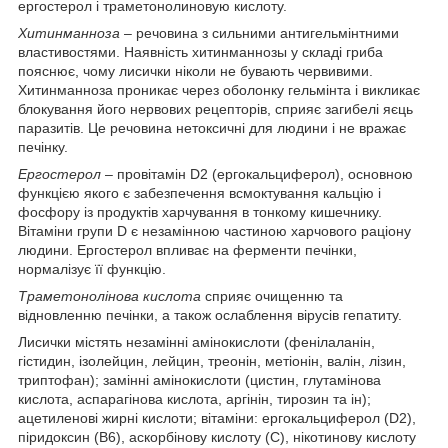
ергостерол і траметонолиновую кислоту.
Хитинманноза
– речовина з сильними антигельмінтними
властивостями. Наявність хитинманнозы у складі гриба
пояснює, чому лисички ніколи не бувають червивими.
Хитинманноза проникає через оболонку гельмінта і викликає
блокування його нервових рецепторів, сприяє загибелі яєць
паразитів. Це речовина нетоксичні для людини і не вражає
печінку.
Ергостерол
– провітамін D2 (ергокальциферол), основною
функцією якого є забезпечення всмоктування кальцію і
фосфору із продуктів харчування в тонкому кишечнику.
Вітаміни групи D є незамінною частиною харчового раціону
людини. Ергостерол впливає на ферменти печінки,
нормалізує її функцію.
Траметонолінова кислота
сприяє очищенню та
відновленню печінки, а також ослаблення вірусів гепатиту.
Лисички містять незамінні амінокислоти (фенілаланін,
гістидин, ізолейцин, лейцин, треонін, метіонін, валін, лізин,
триптофан); замінні амінокислоти (цистин, глутамінова
кислота, аспарагінова кислота, аргінін, тирозин та ін);
ацетиленові жирні кислоти; вітаміни: ергокальциферол (D2),
піридоксин (В6), аскорбінову кислоту (С), нікотинову кислоту