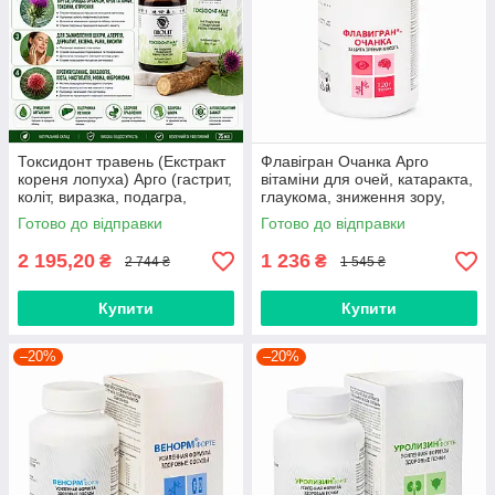
Токсидонт травень (Екстракт
Флавігран Очанка Арго
кореня лопуха) Арго (гастрит,
вітаміни для очей, катаракта,
коліт, виразка, подагра,
глаукома, зниження зору,
панкреатит, дисбактеріоз,
відшарування сітківки
Готово до відправки
Готово до відправки
алергія)
2 195,20
1 236
₴
₴
2 744 ₴
1 545 ₴
Купити
Купити
–20%
–20%