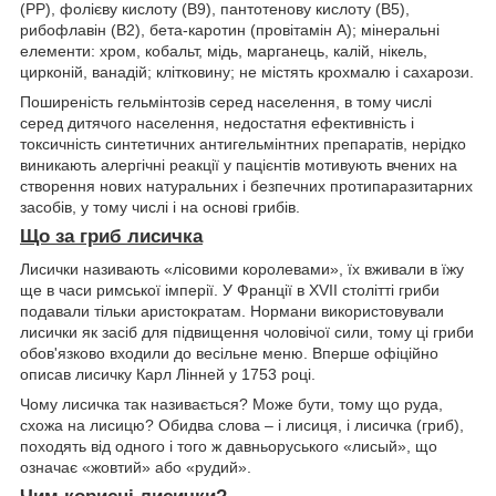
(PP), фолієву кислоту (В9), пантотенову кислоту (В5),
рибофлавін (В2), бета-каротин (провітамін А); мінеральні
елементи: хром, кобальт, мідь, марганець, калій, нікель,
цирконій, ванадій; клітковину; не містять крохмалю і сахарози.
Поширеність гельмінтозів серед населення, в тому числі
серед дитячого населення, недостатня ефективність і
токсичність синтетичних антигельмінтних препаратів, нерідко
виникають алергічні реакції у пацієнтів мотивують вчених на
створення нових натуральних і безпечних протипаразитарних
засобів, у тому числі і на основі грибів.
Що за гриб лисичка
Лисички називають «лісовими королевами», їх вживали в їжу
ще в часи римської імперії. У Франції в XVII столітті гриби
подавали тільки аристократам. Нормани використовували
лисички як засіб для підвищення чоловічої сили, тому ці гриби
обов'язково входили до весільне меню. Вперше офіційно
описав лисичку Карл Лінней у 1753 році.
Чому лисичка так називається? Може бути, тому що руда,
схожа на лисицю? Обидва слова – і лисиця, і лисичка (гриб),
походять від одного і того ж давньоруського «лисый», що
означає «жовтий» або «рудий».