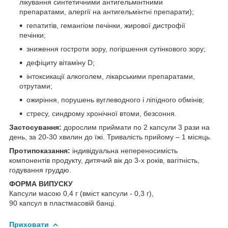
лікування синтетичними антигельмінтними
препаратами, алергії на антигельмінтні препарати);
гепатитів, гемангіом печінки, жирової дистрофії
печінки;
зниження гостроти зору, погіршення сутінкового зору;
дефіциту вітаміну D;
інтоксикації алкоголем, лікарськими препаратами,
отрутами;
ожиріння, порушень вуглеводного і ліпідного обмінів;
стресу, синдрому хронічної втоми, безсоння.
Застосування:
дорослим приймати по 2 капсули 3 рази на
день, за 20-30 хвилин до їжі. Тривалість прийому – 1 місяць.
Протипоказання:
індивідуальна непереносимість
компонентів продукту, дитячий вік до 3-х років, вагітність,
годування груддю.
ФОРМА ВИПУСКУ
Капсули масою 0,4 г (вміст капсули - 0,3 г),
90 капсул в пластмасовій банці.
Приховати