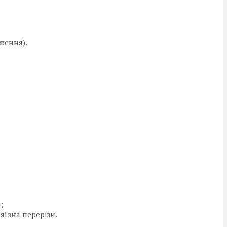
ження).
і;
яїзна перерізи.