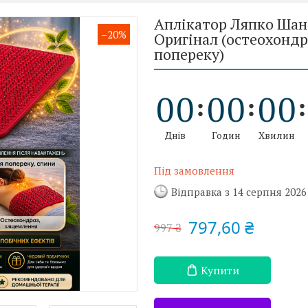
Аплікатор Ляпко Шанс
–20%
Оригінал (остеохондро
попереку)
0
0
0
0
0
0
Днів
Годин
Хвилин
Під замовлення
Відправка з 14 серпня 2026
797,60 ₴
997 ₴
Купити