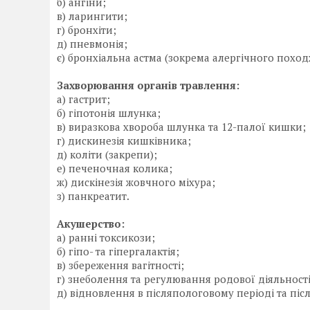
б) ангіни;
в) ларингити;
г) бронхіти;
д) пневмонія;
є) бронхіальна астма (зокрема алергічного поход
Захворювання органів травлення:
а) гастрит;
б) гіпотонія шлунка;
в) виразкова хвороба шлунка та 12-палої кишки;
г) дискинезія кишківника;
д) коліти (закрепи);
е) печеночная колика;
ж) дискінезія жовчного міхура;
з) панкреатит.
Акушерство:
а) ранні токсикози;
б) гіпо- та гіпергалактія;
в) збереження вагітності;
г) знеболення та регулювання родової діяльност
д) відновлення в післяпологовому періоді та післ