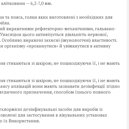
літковини — 6,2-7,0 мм.
и та пояса, голки яких виготовлені з необхідних для
рібла.
ний вираженими рефлекторно-механічними, гальвано-
наслідок цього активізується діяльність нервової,
м. Особливо виражені захисні (імунологічні) властивості.
ли організму «прокинутися» й увімкнутися в активну
ня стикаються зі шкірою, не пошкоджуючи її, і не мають
ня стикаються зі шкірою, не пошкоджуючи її, і не мають
еансу аплікацій вони мають зазнавати дезінфекції згідно
 медичного призначення, способом їхнього повного
лормісні дезінфікувальні засоби для виробів із
зволені для застосування в лікувальних установах
о їх Використання.