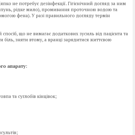
япко не потребує дезінфекції. Гігієнічний догляд за ним
унь, рідке мило), промивання проточною водою та
могою фена). У разі правильного догляду термін
спосіб, що не вимагає додаткових зусиль від пацієнта та
 біль, зняти втому, а вранці зарядитися життєвою
го апарату:
овпа та суглобів кінцівок;
нсультів;