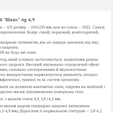
 "Шанс" Ag 4,9
— 4,9, розмір — 105х230 мм, кол-во голок — 1022. Склад:
го призначення. Колір: синій, червоний, жовтогарячий,
шкірною чутливістю, яка не завжди залежить від віку.
 пацієнта.
Л на будь-які зони.
тор, який успішно застосовується пацієнтами різних
ного здоров'я. Високий лікувально-оздоровчий ефект
ми, гальвано-електричними й імунологічних
ього використання нормалізується діяльність опорно-
мфатичної, травної та ін. систем організму.
ати на делікатні анатомічні зони, зокрема на шийний і
ж зручно масаж підошвованих поверхонь стоп.
з кроком голок 4,9, 5,8 і 6,2 мм.
або малим шаром підшкірно-жирової клітковини
,5-4,9 мм). Дорослим із нормальною статурою — 5,8-6,2