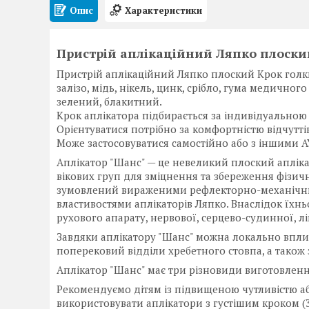
Опис
Характеристики
Пристрій аплікаційний Ляпко плоский
Пристрій аплікаційний Ляпко плоский Крок голки 
залізо, мідь, нікель, цинк, срібло, гума медично
зелений, блакитний.
Крок аплікатора підбирається за індивідуальною 
Орієнтуватися потрібно за комфортністю відчуттів
Може застосовуватися самостійно або з іншими АУ
Аплікатор "Шанс" — це невеликий плоский апліка
вікових груп для зміцнення та збереження фізич
зумовлений вираженими рефлекторно-механічни
властивостями аплікаторів Ляпко. Внаслідок їхн
рухового апарату, нервової, серцево-судинної, лі
Завдяки аплікатору "Шанс" можна локально вплив
поперековий відділи хребетного стовпа, а тако
Аплікатор "Шанс" має три різновиди виготовлення: 
Рекомендуємо дітям із підвищеною чутливістю 
використовувати аплікатори з густішим кроком (3