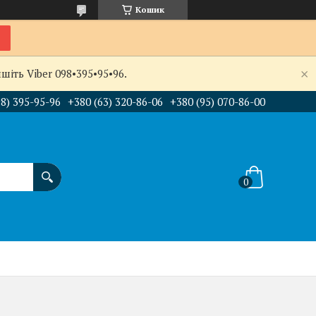
Кошик
іть Viber 098•395•95•96.
98) 395-95-96
+380 (63) 320-86-06
+380 (95) 070-86-00