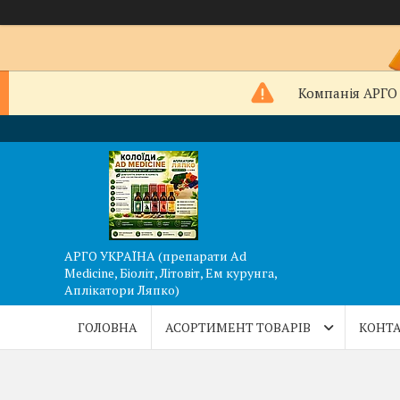
Компанія АРГО 
АРГО УКРАЇНА (препарати Ad
Medicine, Біоліт, Літовіт, Ем курунга,
Аплікатори Ляпко)
ГОЛОВНА
АСОРТИМЕНТ ТОВАРІВ
КОНТА