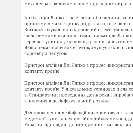
мм. Людям із великим шаром підшкірно-жирової к
Аплікатори Ляпко — це еластичні пластини, валик
організму металів: цинку, міді, заліза, нікелю та с
Високий лікувально-оздоровчий ефект зумовле
електричними властивостями аплікаторів Ляпко. У
серцево-судинної, кісткової, травної та ін. систе
Якщо немає побічних ефектів, змушує захисні си
боротьбу з недугою.
Пристрої аплікаційні Ляпко в процесі використан
контакту кров'ю.
Пристрої аплікаційні Ляпко в процесі використан
контакту кров'ю. У лікувальних установах після с
зі Стандартами проведення дезінфекції виробів
занурення в дезінфікувальний розчин.
Для проведення дезінфекції використовуються нех
медичної гуми та некорозійностійких металів, до
України відповідно до методичних вказівок щод