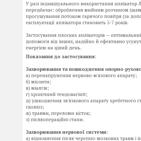
У разі індивідуального використання аплікатор Л
передбачає: оброблення мийним розчином (шамп
просушування потоком гарячого повітря (за допо
експлуатації аплікатора становить 5-7 років.
Застосування плоских аплікаторів — оптимальний 
допомоги від інших, надійно й ефективно усунути
енергією на цілий день.
Показання до застосування
:
Захворювання та пошкодження опорно-рухово
а) перенапруження нервово-м'язового апарату;
б) міозити;
в) міалгія;
г) хронічний тендовагініт;
д) ушкодження зв'язкового апарату хребетного ст
сколіоз;
ж) травми, переломи кісток;
з) післяопераційні стани.
Захворювання нервової системи:
а) відновлення після черепно-мозкових травм і і