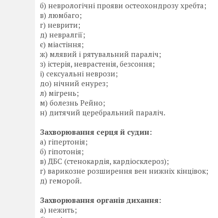
б) неврологічні прояви остеохондрозу хребта;
в) люмбаго;
г) неврити;
д) невралгії;
є) міастіння;
ж) млявий і рятувальний параліч;
з) істерія, неврастенія, безсоння;
і) сексуальні неврози;
до) нічний енурез;
л) мігрень;
м) болезнь Рейно;
н) дитячий церебральний параліч.
Захворювання серця й судин:
а) гіпертонія;
б) гіпотонія;
в) ДБС (стенокардія, кардіосклероз);
г) варикозне розширення вен нижніх кінцівок;
д) геморой.
Захворювання органів дихання:
а) нежить;