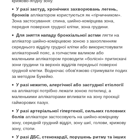
крижово-ягідну зону.
У разі застуд, хронічних захворювань легень,
бронхів
аплікатором користуються як «гірчичником».
Зона застосування: спина, шийно-комірцева зона,
передня поверхня грудної клітки, зона грудини.
Для зняття нападу бронхіальної астми
лягти на
аплікатор шийно-комірцевою зоною з захопленням
середнього відділу грудної клітки або використовувати
аплікаторний пояс, а голчастим валиком або
маленьким аплікатором проводити «болісні» притискачі
зони грудини та верхніх відділів передньої поверхні
грудной клетки. Водночас обов'язково стримувати подих
за методом Букейко.
У разі нежитю, алергічної або застудної етіології
на аплікаторі потрібно лежати зоною потилиці, а
маленькими аплікаторами впливати на зону проєкції
гайморових пазух.
У разі артеріальної гіпертензії, сильних головних
болів
аплікатори застосовують на шийно-комірцеву
зону, середній грудний відділ, зону шиї, голови, крижову
зону, стопи.
У разі ДБС, стенокардії, порушень ритму та інших