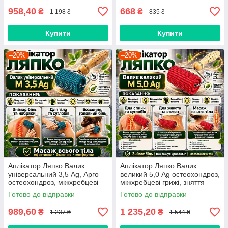
958,40
668
₴
₴
1 198 ₴
835 ₴
Купити
Купити
–20%
–20%
Аплікатор Ляпко Валик
Аплікатор Ляпко Валик
універсальний 3,5 Ag, Арго
великий 5,0 Ag остеохондроз,
остеохондроз, міжхребцеві
міжхребцеві грижі, зняття
грижі, схуднення, міозит, біль
болю, напруження, масаж
Готово до відправки
Готово до відправки
989,60
1 235,20
₴
₴
1 237 ₴
1 544 ₴