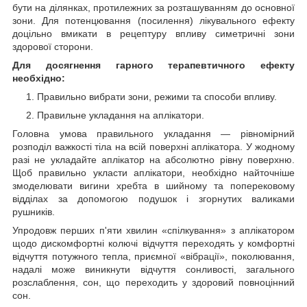
бути на ділянках, протилежних за розташуванням до основної
зони. Для потенцювання (посилення) лікувального ефекту
доцільно вмикати в рецептуру впливу симетричні зони
здорової сторони.
Для досягнення гарного терапевтичного ефекту
необхідно:
Правильно вибрати зони, режими та способи впливу.
Правильне укладання на аплікатори.
Головна умова правильного укладання — рівномірний
розподіл важкості тіла на всій поверхні аплікатора. У жодному
разі не укладайте аплікатор на абсолютно рівну поверхню.
Щоб правильно укласти аплікатори, необхідно найточніше
змоделювати вигини хребта в шийному та поперековому
відділах за допомогою подушок і згорнутих валиками
рушників.
Упродовж перших п'яти хвилин «спілкування» з аплікатором
щодо дискомфортні колючі відчуття переходять у комфортні
відчуття потужного тепла, приємної «вібрації», поколювання,
надалі може виникнути відчуття сонливості, загального
розслаблення, сон, що переходить у здоровий повноцінний
сон.