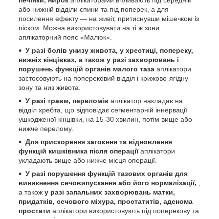
або нижній відділи спини та під поперек, а для
посилення ефекту — на живіт, притиснувши мішечком із
піском. Можна використовувати на ті ж зони
аплікаторний пояс «Малюк».
У разі болів унизу живота, у хрестиці, попереку,
нижніх кінцівках, а також у разі захворювань і
порушень функцій органів малого таза
аплікатори
застосовують на поперековий відділ і крижово-ягідну
зону та низ живота.
У разі травм, переломів
аплікатор накладає на
відділ хребта, що відповідає сегментарній іннервації
ушкодженої кінцівки, на 15-30 хвилин, потім вище або
нижче перелому.
Для прискорення загоєння та відновлення
функцій кишківника після операції
аплікатори
укладають вище або нижче місця операції.
У разі порушення функцій тазових органів для
виникнення сечовипускання або його нормалізації,
,
а також
у разі запальних захворювань матки,
придатків, сечового міхура, простатитів, аденома
простати
аплікатори використовують під поперекову та