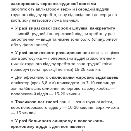
захворювань серцево-судинної системи
захоплюють аплікатором верхній і середній відділи
грудного відділу хребта, зону відповідності до серця на
кисті, зону нігтьового ложа мізинця.
У разі виразкової хвороби шлунка, панкреатиту
— нижній грудний і поперековий відділи хребта, у разі
загострення — вище та нижче зони болю (спину, живот
або у формі пояса).
У разі варикозного розширення вен
нижніх кінцівок
зона застосунка — поперековий відділ із захопленням
нижніх-грудного відділу хребта та зона грудної клітки
праворуч (зона проєкції печінки) 15-25 хвилин.
Для ефективного
спалювання жирових відкладень
аплікатор (крок 6,8 мм) прикладати на 7-10 хвилин до
зон найбільших ожиріння почергово та зону хребта —
поперековий відділ — 15-20 хвилин.
Токсикози вагітності
ранні — зона грудної клітки,
верх поперекового відділу — 10-20 хвилин, верх живота
— 15 хвилин.
У разі больового синдрому в попереково-
крижовому відділі, для поліпшення