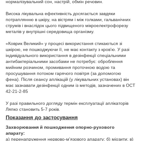
нормалізувальний сон, настрій, обмін речовин.
Висока лікувальна ефективність досягається завдяки
потраплянню в шкіру, на вістрям і між голками, гальванічних
струмів і внаслідок цього підвищеного мікроелектрофорезу
металів у внутрішні середовища організму.
«Коврик Великий» у процесі використання стикаються зі
шкірою, не пошкоджуючи її, не має контакту з кров'ю. У разі
індивідуального використання в дезінфекції спеціальними
антибактеріальними засобами не потребує: оброблення
мийним розчином, промивання проточною водою та
просушування потоком гарячого повітря (за допомогою
фена). Після сеансу аплікацій (у лікувальних установах) він
має зазнавати дезінфекції одним із методів, зазначених в ОСТ
42-21-2-85
У разі правильного догляду термін експлуатації аплікаторів
Ляпко становить 5-7 років.
Показання до застосування
Захворювання й пошкодження опорно-рухового
апарату:
а) перенапруження нервово-м'язового апарату; б) міозити; в)