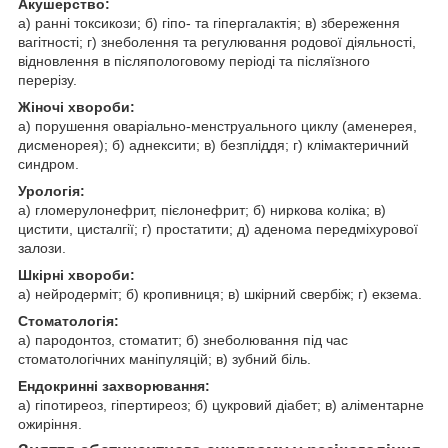
Акушерство:
а) ранні токсикози; б) гіпо- та гіпергалактія; в) збереження
вагітності; г) знеболення та регулювання родової діяльності,
відновлення в післяпологовому періоді та післяїзного
перерізу.
Жіночі хвороби:
а) порушення оваріально-менструального циклу (аменерея,
дисменорея); б) аднексити; в) безпліддя; г) клімактеричний
синдром.
Урологія:
а) гломерулонефрит, пієлонефрит; б) ниркова коліка; в)
цистити, цисталгії; г) простатити; д) аденома передміхурової
залози.
Шкірні хвороби:
а) нейродерміт; б) кропивниця; в) шкірний свербіж; г) екзема.
Стоматологія:
а) пародонтоз, стоматит; б) знеболювання під час
стоматологічних маніпуляцій; в) зубний біль.
Ендокринні захворювання:
а) гіпотиреоз, гіпертиреоз; б) цукровий діабет; в) аліментарне
ожиріння.