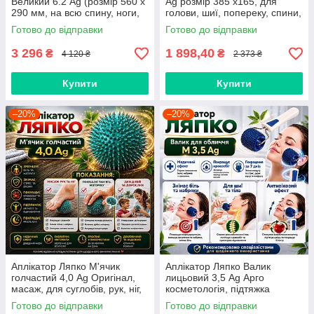
Великий 6.2 Ag (розмір 560 х
Ag розмір 385 х165, для
290 мм, на всю спину, ноги,
голови, шиї, попереку, спини,
знімає біль, остеохондроз)
хребта, суглобів, ніг
Готово до відправки
Готово до відправки
3 296
1 898,40
₴
₴
4 120 ₴
2 373 ₴
Купити
Купити
–20%
–20%
Аплікатор Ляпко М'ячик
Аплікатор Ляпко Валик
голчастий 4,0 Ag Оригінал,
лицьовий 3,5 Ag Арго
масаж, для суглобів, рук, ніг,
косметологія, підтяжка
стоп, інсульт, травми, біль
обличчя, зморшки, ліфтинг,
Готово до відправки
Готово до відправки
для масажу дітей