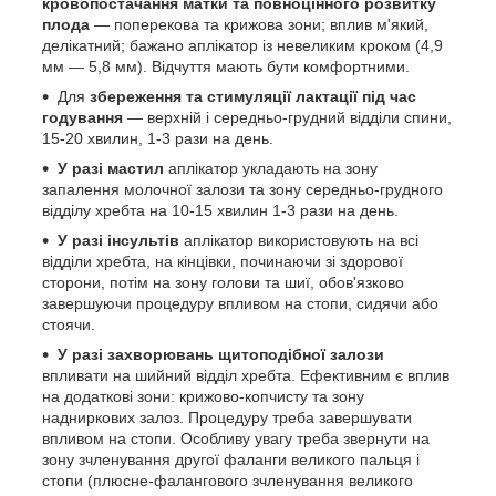
кровопостачання матки та повноцінного розвитку
плода
— поперекова та крижова зони; вплив м'який,
делікатний; бажано аплікатор із невеликим кроком (4,9
мм — 5,8 мм). Відчуття мають бути комфортними.
Для
збереження та стимуляції лактації під час
годування
— верхній і середньо-грудний відділи спини,
15-20 хвилин, 1-3 рази на день.
У разі мастил
аплікатор укладають на зону
запалення молочної залози та зону середньо-грудного
відділу хребта на 10-15 хвилин 1-3 рази на день.
У разі інсультів
аплікатор використовують на всі
відділи хребта, на кінцівки, починаючи зі здорової
сторони, потім на зону голови та шиї, обов'язково
завершуючи процедуру впливом на стопи, сидячи або
стоячи.
У разі захворювань щитоподібної залози
впливати на шийний відділ хребта. Ефективним є вплив
на додаткові зони: крижово-копчисту та зону
надниркових залоз. Процедуру треба завершувати
впливом на стопи. Особливу увагу треба звернути на
зону зчленування другої фаланги великого пальця і
стопи (плюсне-фалангового зчленування великого