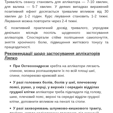
Тривалість сеансу становить для аплікатора — 7-10 хвилин,
для валика — 5-7 хвилин. У деяких випадках виражений
позитивний ефект досягається тривалим впливом від 30
хвилин до 1-2 годин. Курс лікування становить 1-2 тижні.
Лікування можна повторити через 2-4 тижні.
Є позитивний практичний досвід тривалого, упродовж
декількох місяців поспіль щоденного застосування
аплікаторів. Спостерігали стійке поліпшення самопочуття,
зняття хронічного болю, підвищення життєвого тонусу та
працездатності.
Рекомендації щодо застосування аплікаторів
Ляпко
При Остеохондрозе
хребта на аплікатори лягають
спиною, можна розташовувати їх по всій площі шиї,
спини, попереково-крижовій зоні.
У разі головних болів, болів у шиї, плечовому
поясі, руках, у серці, у верхніх і середніх відділах
грудної клітки
аплікатори треба підкладати під голову,
шию, плечовий пояс, верхні та середні відділи грудної
клітки, доповнити впливом на пензлі та стопи.
У разі захворювань шлунково-кишкового тракту,
печінки, нирок
аплікаторами впливають під середній