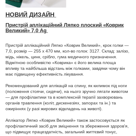
НОВИЙ ДИЗАЙН
Пристрій аплікаційний Ляпко плоский «Коврик
Великий»
7,0
A
g
Пристрій аплікаційний Ляпко «Коврик Великий», крок голки —
7,0, розмір — 255 х 470 мм, кол-во голок: 3127. Склад: залізо,
мідь, нікель, цинк, срібло, гума медичного призначення.
Відмітною особливістю «Коврика» є його велика площа
впливу та найбільша відстань між голками, завдяки чому він
має підвищену ефективність лікування.
Рекомендований для аплікацій на спину, як килимок під ноги
(положення стоячи, сидячи), на нього зручно лягати животом
— для профілактики та в комплексній терапії захворювань
органів травлення (коліт, дискенезіях, запорах та ін.) та
ожиріннях (у разі жирових відкладень на животі).
Аплікатор Ляпко «Коврик Великий» також застосовується як
профілактичний засіб для зміцнення та збереження здоров'я,
що підвищує працездатність, загальний життєвий тонус,