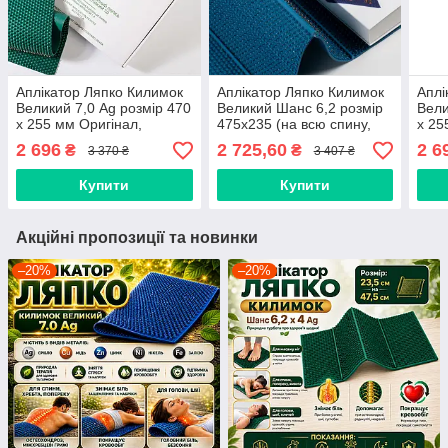
Аплікатор Ляпко Килимок
Аплікатор Ляпко Килимок
Аплі
Великий 7,0 Ag розмір 470
Великий Шанс 6,2 розмір
Вели
х 255 мм Оригінал,
475х235 (на всю спину,
х 25
остеохондроз, артрит,
поперек, ноги, голова,
осте
2 696
2 725,60
2 6
₴
₴
3 370 ₴
3 407 ₴
артроз, зняття болю
знімає біль)
артр
Купити
Купити
Акційні пропозиції та новинки
–20%
–20%