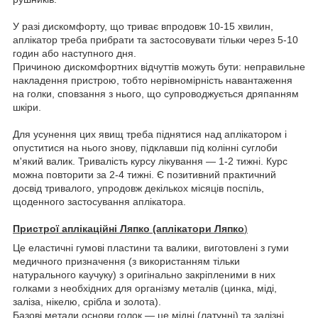
У разі дискомфорту, що триває впродовж 10-15 хвилин,
аплікатор треба прибрати та застосовувати тільки через 5-10
годин або наступного дня.
Причиною дискомфортних відчуттів можуть бути: неправильне
накладення пристрою, тобто нерівномірність навантаження
на голки, сповзання з нього, що супроводжується дряпанням
шкіри.
Для усунення цих явищ треба піднятися над аплікатором і
опуститися на нього знову, підклавши під колінні суглоби
м'який валик. Тривалість курсу лікування — 1-2 тижні. Курс
можна повторити за 2-4 тижні. Є позитивний практичний
досвід тривалого, упродовж декількох місяців поспіль,
щоденного застосування аплікатора.
Пристрої аплікаційні Ляпко (аплікатори Ляпко
)
Це еластичні гумові пластини та валики, виготовлені з гуми
медичного призначення (з використанням тільки
натурального каучуку) з оригінально закріпленими в них
голками з необхідних для організму металів (цинка, міді,
заліза, нікелю, срібла и золота).
Базові метали основи голок — це мідні (латунні) та залізні