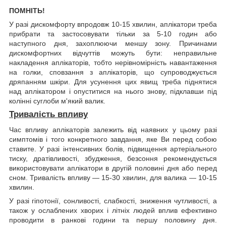
ПОМНІТЬ!
У разі дискомфорту впродовж 10-15 хвилин, аплікатори треба
прибрати та застосовувати тільки за 5-10 годин або
наступного дня, захоплюючи меншу зону. Причинами
дискомфортних відчуттів можуть бути: неправильне
накладення аплікаторів, тобто нерівномірність навантаження
на голки, сповзання з аплікаторів, що супроводжується
дряпанням шкіри. Для усунення цих явищ треба піднятися
над аплікатором і опуститися на нього знову, підклавши під
колінні суглоби м'який валик.
Тривалість впливу
Час впливу аплікаторів залежить від наявних у цьому разі
симптомів і того конкретного завдання, яке Ви перед собою
ставите. У разі інтенсивних болів, підвищення артеріального
тиску, дратівливості, збудження, безсоння рекомендується
використовувати аплікатори в другій половині дня або перед
сном. Тривалість впливу — 15-30 хвилин, для валика — 10-15
хвилин.
У разі гіпотонії, сонливості, слабкості, зниження чутливості, а
також у ослаблених хворих і літніх людей вплив ефективно
проводити в ранкові години та першу половину дня.