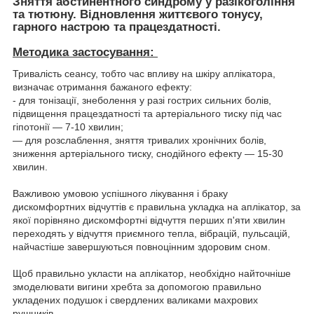
Зняття абстинентного синдрому у разікогоління
та тютюну. Відновлення життєвого тонусу,
гарного настрою та працездатності.
Методика застосування:
Тривалість сеансу, тобто час впливу на шкіру аплікатора,
визначає отримання бажаного ефекту:
- для тонізації, знеболення у разі гострих сильних болів,
підвищення працездатності та артеріального тиску під час
гіпотонії — 7-10 хвилин;
— для розслаблення, зняття тривалих хронічних болів,
зниження артеріального тиску, снодійного ефекту — 15-30
хвилин.
Важливою умовою успішного лікування і браку
дискомфортних відчуттів є правильна укладка на аплікатор, за
якої порівняно дискомфортні відчуття перших п'яти хвилин
переходять у відчуття приємного тепла, вібрацій, пульсацій,
найчастіше завершуються повноцінним здоровим сном.
Щоб правильно укласти на аплікатор, необхідно найточніше
змоделювати вигини хребта за допомогою правильно
укладених подушок і свердлених валиками махрових
рушників.