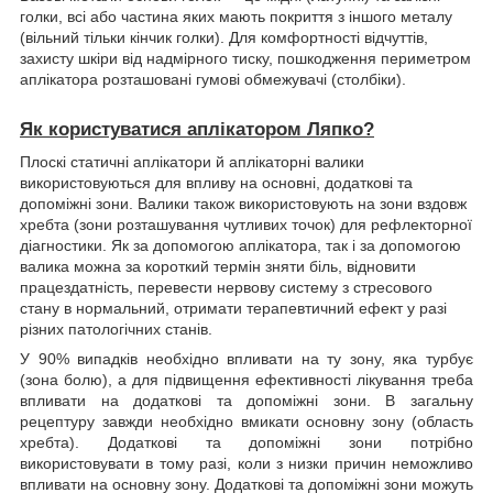
голки, всі або частина яких мають покриття з іншого металу
(вільний тільки кінчик голки). Для комфортності відчуттів,
захисту шкіри від надмірного тиску, пошкодження периметром
аплікатора розташовані гумові обмежувачі (столбіки).
Як користуватися аплікатором Ляпко?
Плоскі статичні аплікатори й аплікаторні валики
використовуються для впливу на основні, додаткові та
допоміжні зони. Валики також використовують на зони вздовж
хребта (зони розташування чутливих точок) для рефлекторної
діагностики. Як за допомогою аплікатора, так і за допомогою
валика можна за короткий термін зняти біль, відновити
працездатність, перевести нервову систему з стресового
стану в нормальний, отримати терапевтичний ефект у разі
різних патологічних станів.
У 90% випадків необхідно впливати на ту зону, яка турбує
(зона болю), а для підвищення ефективності лікування треба
впливати на додаткові та допоміжні зони. В загальну
рецептуру завжди необхідно вмикати основну зону (область
хребта). Додаткові та допоміжні зони потрібно
використовувати в тому разі, коли з низки причин неможливо
впливати на основну зону. Додаткові та допоміжні зони можуть