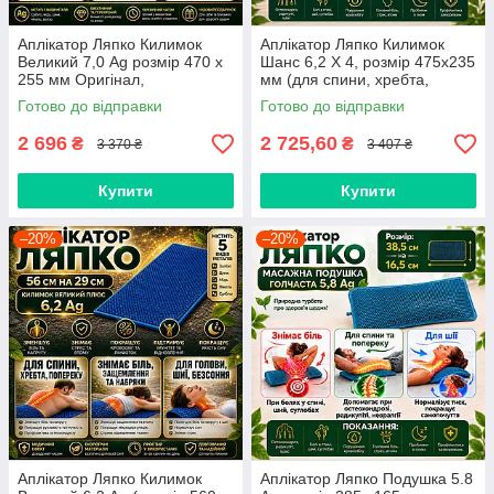
Аплікатор Ляпко Килимок
Аплікатор Ляпко Килимок
Великий 7,0 Ag розмір 470 х
Шанс 6,2 Х 4, розмір 475х235
255 мм Оригінал,
мм (для спини, хребта,
остеохондроз, артрит, артроз,
знімає біль, спазм)
Готово до відправки
Готово до відправки
зняття болю
2 696
2 725,60
₴
₴
3 370 ₴
3 407 ₴
Купити
Купити
–20%
–20%
Аплікатор Ляпко Килимок
Аплікатор Ляпко Подушка 5.8